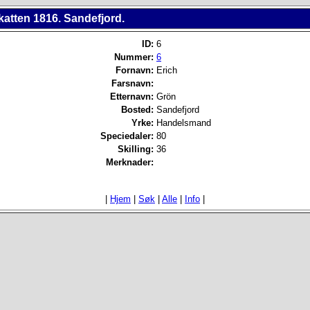
katten 1816. Sandefjord.
ID:
6
Nummer:
6
Fornavn:
Erich
Farsnavn:
Etternavn:
Grön
Bosted:
Sandefjord
Yrke:
Handelsmand
Speciedaler:
80
Skilling:
36
Merknader:
|
Hjem
|
Søk
|
Alle
|
Info
|