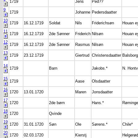
1719
Jens
Ped??
9
1719
Johanne
Pedersdaatter
10
1719
16.12.1719
Soldat
Nils
Friderichsøn
Houan e
11
1719
16.12.1719
2de Sønner
Friderich
Nilsøn
Houan e
12
1719
16.12.1719
2de Sønner
Rasmus
Nilsøn
Houan e
13
1719
23.12.1719
Giertrud
Christensdaatter
Balsbor
14
1719
Barn
Jakobs.*
N. Hontv
15
1719
Aase
Olsdaatter
16
1720
13.01.1720
Maren
Jonsdaatter
17
1720
2de børn
Hans.*
Røminge
18
1720
Qvinde
19
1720
31.01.1720
Søn
Ole
Sørens.*
Chile*
20
1720
02.03.1720
Kierstj
Helgerø