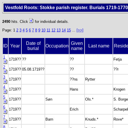
Vestfold Roots: Stokke parish register. Burials 1719-1770
2490
hits. Click
for individual details.
Page: 1
2
3
4
5
6
7
8
9
10
11
12
13
14
15
...
[>>]
Date of
Given
ID
Year
Occupation
Last name
Resid
burial
name
1
1719??
??
??
Fetja
2
1719??
05.08.1719??
??
??r
3
1719??
??ns
Rytter
4
1719??
Hans
Krogen
5
1719??
Søn
Ols.*
S. Borge
6
1719??
Erich
Scharpe
7
1719??
Barn
Knuds.*
Rove*
8