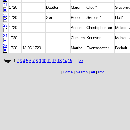
21
1720
Daatter
Maren
Olsd.*
Siuverød
22
1720
Søn
Peder
Sørens.*
Holt*
23
1720
Anders
Christophersøn
Melsomv
24
1720
Christen
Knudsen
Melsomv
25
1720
18.05.1720
Marthe
Evensdaatter
Breholt
Page: 1
2
3
4
5
6
7
8
9
10
11
12
13
14
15
...
[>>]
|
Home
|
Search
|
All
|
Info
|