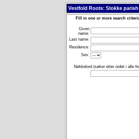
Vestfold Roots: Stokke parish 
Fill in one or more search criteri
Given
name:
Last name:
Residence:
Sex:
Nøkkelord (søker etter ordet i alle fel