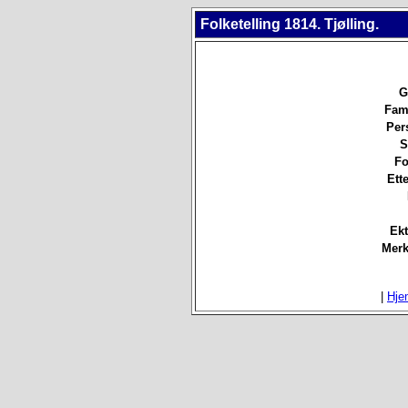
Folketelling 1814. Tjølling.
G
Fami
Per
S
Fo
Ett
Ekt
Merk
|
Hje