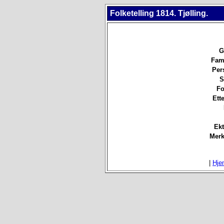
Folketelling 1814. Tjølling.
G
Fami
Per
S
Fo
Ett
Ekt
Merk
|
Hje