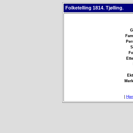
Folketelling 1814. Tjølling.
G
Fami
Per
S
Fo
Ett
Ekt
Merk
|
Hje