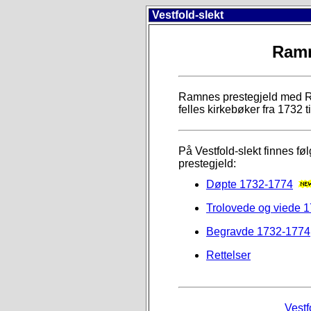
Vestfold-slekt
Ramn
Ramnes prestegjeld med 
felles kirkebøker fra 1732 t
På Vestfold-slekt finnes f
prestegjeld:
Døpte 1732-1774
Trolovede og viede 
Begravde 1732-1774
Rettelser
Vestf