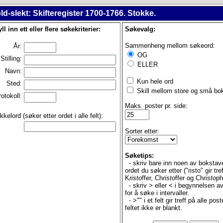
ld-slekt: Skifteregister 1700-1766. Stokke.
ll inn ett eller flere søkekriterier:
Søkevalg:
Sammenheng mellom søkeord:
År:
OG
Stilling:
ELLER
Navn:
Kun hele ord
Sted:
Skill mellom store og små bo
rotokoll:
Maks. poster pr. side:
kelord (søker etter ordet i alle felt):
Sorter etter:
Søketips:
- skriv bare inn noen av bokstav
ordet du søker etter ("risto" gir tre
K
risto
ffer, Ch
risto
ffer og Ch
risto
ph
- skriv > eller < i begynnelsen av 
for å søke i intervaller.
- >"" i et felt gir treff på alle pos
feltet ikke er blankt.