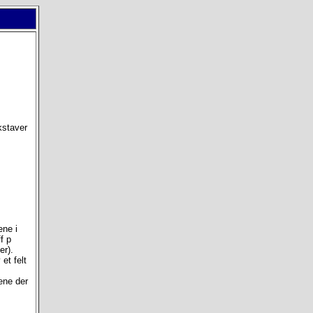
kstaver
ene i
ff p
er).
et felt
tene der