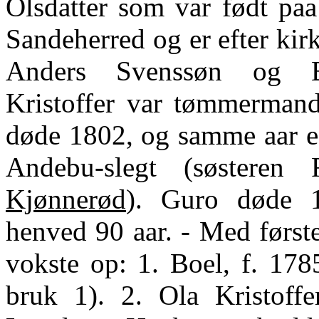
Olsdatter som var født paa
Sandeherred og er efter ki
Anders Svenssøn og Bo
Kristoffer var tømmermand
døde 1802, og samme aar eg
Andebu-slegt (søsteren
Kjønnerød
). Guro døde 1
henved 90 aar. - Med første
vokste op: 1. Boel, f. 178
bruk 1). 2. Ola Kristoffe