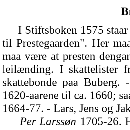
B
I Stiftsboken 1575 staar d
til Prestegaarden". Her ma
maa være at presten denga
leilænding. I skattelister 
skattebonde paa Buberg. 
1620-aarene til ca. 1660; s
1664-77. - Lars, Jens og Ja
Per Larssøn
1705-26. H