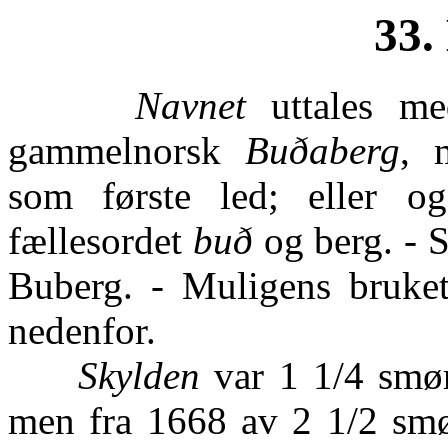
33.
Navnet
uttales med
gammelnorsk
Buðaberg
, 
som første led; eller 
fællesordet
buð
og berg. - 
Buberg. - Muligens bruket 
nedenfor.
Skylden
var 1 1/4 smørp
men fra 1668 av 2 1/2 smø