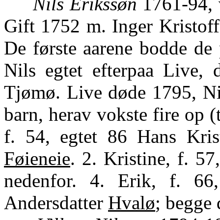
Nils Erikssøn
1761-94, 
Gift 1752 m. Inger Kristoff
De første aarene bodde de
Nils egtet efterpaa Live, 
Tjømø. Live døde 1795, Nil
barn, herav vokste fire op 
f. 54, egtet 86 Hans Kris
Føieneie
. 2. Kristine, f. 5
nedenfor. 4. Erik, f. 66
Andersdatter
Hvalø
; begge 