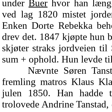
under
Buer
hvor han længe
ved lag 1820 mistet jorde
Enken Dorte Rebekka behol
drev det. 1847 kjøpte hun b
skjøter straks jordveien ti
sum + ophold. Hun levde ti
Nævnte Søren Tanstad 
fremling matros Klaus Kl
julen 1850. Han hadde te
trolovede Andrine Tanstad,