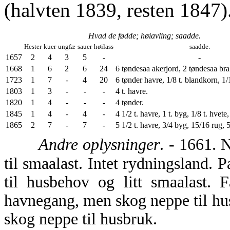
(halvten 1839, resten 1847)
Hvad de fødde; høiavling; saadde.
Hester
kuer
ungfæ
sauer
høilass
saadde.
1657
2
4
3
5
-
-
1668
1
6
2
6
24
6 tøndesaa akerjord, 2 tøndesaa bra
1723
1
7
-
4
20
6 tønder havre, 1/8 t. blandkorn, 1/1
1803
1
3
-
-
-
4 t. havre.
1820
1
4
-
-
-
4 tønder.
1845
1
4
-
4
-
4 1/2 t. havre, 1 t. byg, 1/8 t. hvete, 
1865
2
7
-
7
-
5 1/2 t. havre, 3/4 byg, 15/16 rug, 5/
Andre oplysninger
. - 1661. 
til smaalast. Intet rydningsland. 
til husbehov og litt smaalast. 
havnegang, men skog neppe til hu
skog neppe til husbruk.