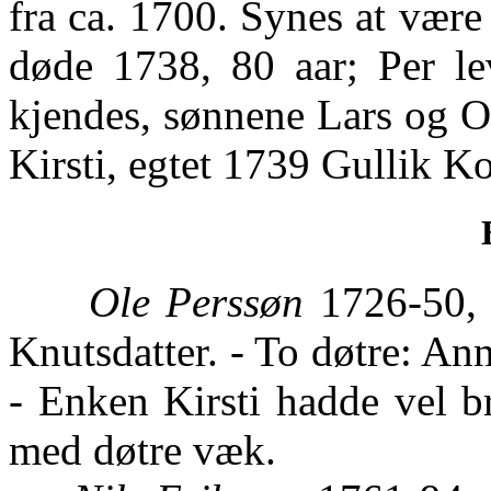
fra ca. 1700. Synes at være 
døde 1738, 80 aar; Per le
kjendes, sønnene Lars og O
Kirsti, egtet 1739 Gullik K
Ole Perssøn
1726-50, b
Knutsdatter. - To døtre: Ann
- Enken Kirsti hadde vel br
med døtre væk.