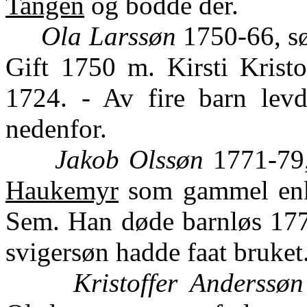
Tangen
og bodde der.
Ola Larssøn
1750-66, sø
Gift 1750 m. Kirsti Kristo
1724. - Av fire barn levd
nedenfor.
Jakob Olssøn
1771-79,
Haukemyr
som gammel enke
Sem. Han døde barnløs 1779
svigersøn hadde faat bruket
Kristoffer Anderssøn