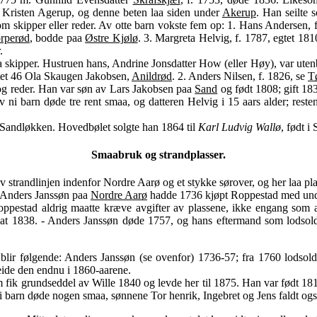
l Kristen Agerup, og denne beten laa siden under
Akerup
. Han seilte 
om skipper eller reder. Av otte barn vokste fem op: 1. Hans Andersen,
rperød
, bodde paa
Østre Kjølø
. 3. Margreta Helvig, f. 1787, egtet 1
.
a skipper. Hustruen hans, Andrine Jonsdatter How (eller Høy), var ute
gtet 46 Ola Skaugen Jakobsen,
Anildrød
. 2. Anders Nilsen, f. 1826, se
T
og reder. Han var søn av Lars Jakobsen paa
Sand
og født 1808; gift 18
i barn døde tre rent smaa, og datteren Helvig i 15 aars alder; resten
l Sandløkken. Hovedbølet solgte han 1864 til
Karl Ludvig Wallø
, født i
Smaabruk og strandplasser.
strandlinjen indenfor Nordre Aarø og et stykke sørover, og her laa p
 Anders Janssøn paa
Nordre Aarø
hadde 1736 kjøpt Roppestad med unde
Roppestad aldrig maatte kræve avgifter av plassene, ikke engang som 
ldsat 1838. - Anders Janssøn døde 1757, og hans eftermand som lodsol
blir følgende: Anders Janssøn (se ovenfor) 1736-57; fra 1760 lodso
eide den endnu i 1860-aarene.
 fik grundseddel av Wille 1840 og levde her til 1875. Han var født 1
ni barn døde nogen smaa, sønnene Tor henrik, Ingebret og Jens faldt ogs