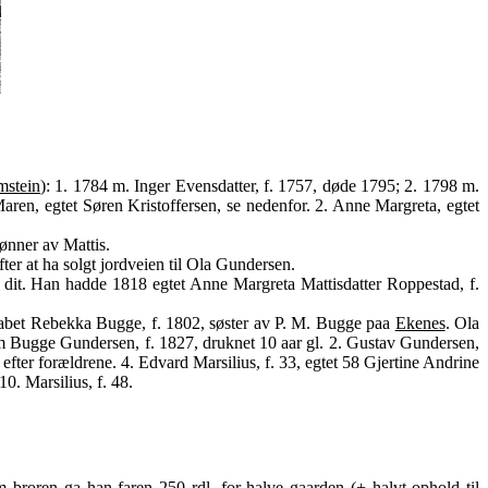
mstein
): 1. 1784 m. Inger Evensdatter, f. 1757, døde 1795; 2. 1798 m.
Maren, egtet Søren Kristoffersen, se nedenfor. 2. Anne Margreta, egtet
sønner av Mattis.
 efter at ha solgt jordveien til Ola Gundersen.
ake dit. Han hadde 1818 egtet Anne Margreta Mattisdatter Roppestad, f.
sabet Rebekka Bugge, f. 1802, søster av P. M. Bugge paa
Ekenes
. Ola
m Bugge Gundersen, f. 1827, druknet 10 aar gl. 2. Gustav Gundersen,
efter forældrene. 4. Edvard Marsilius, f. 33, egtet 58 Gjertine Andrine
10. Marsilius, f. 48.
 broren ga han faren 250 rdl. for halve gaarden (+ halvt ophold til