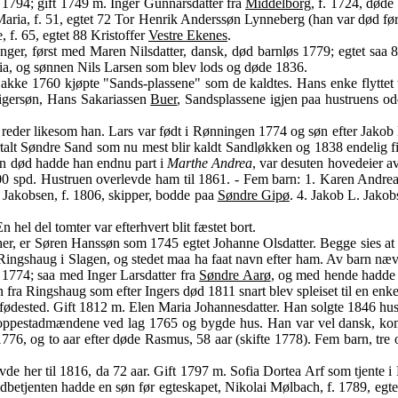
 1794; gift 1749 m. Inger Gunnarsdatter fra
Middelborg
, f. 1724, døde 
Maria, f. 51, egtet 72 Tor Henrik Anderssøn Lynneberg (han var død fø
, f. 65, egtet 88 Kristoffer
Vestre Ekenes
.
anger, først med Maren Nilsdatter, dansk, død barnløs 1779; egtet saa
a, og sønnen Nils Larsen som blev lods og døde 1836.
akke 1760 kjøpte "Sands-plassene" som de kaldtes. Hans enke flyttet 
vigersøn, Hans Sakariassen
Buer
, Sandsplassene igjen paa hustruens od
eder likesom han. Lars var født i Rønningen 1774 og søn efter Jakob L
alt Søndre Sand som nu mest blir kaldt Sandløkken og 1838 endelig fik
sin død hadde han endnu part i
Marthe Andrea
, var desuten hovedeier 
11000 spd. Hustruen overlevde ham til 1861. - Fem barn: 1. Karen Andr
. Jakobsen, f. 1806, skipper, bodde paa
Søndre Gipø
. 4. Jakob L. Jakob
l del tomter var efterhvert blit fæstet bort.
her, er Søren Hanssøn som 1745 egtet Johanne Olsdatter. Begge sies at
ngshaug i Slagen, og stedet maa ha faat navn efter ham. Av barn næv
 1774; saa med Inger Larsdatter fra
Søndre Aarø
, og med hende hadde 
fra Ringshaug som efter Ingers død 1811 snart blev spleiset til en enke 
ødested. Gift 1812 m. Elen Maria Johannesdatter. Han solgte 1846 hus
ppestadmændene ved lag 1765 og bygde hus. Han var vel dansk, kom h
76, og to aar efter døde Rasmus, 58 aar (skifte 1778). Fem barn, tre 
vde her til 1816, da 72 aar. Gift 1797 m. Sofia Dortea Arf som tjente i
dbetjenten hadde en søn før egteskapet, Nikolai Mølbach, f. 1789, egt