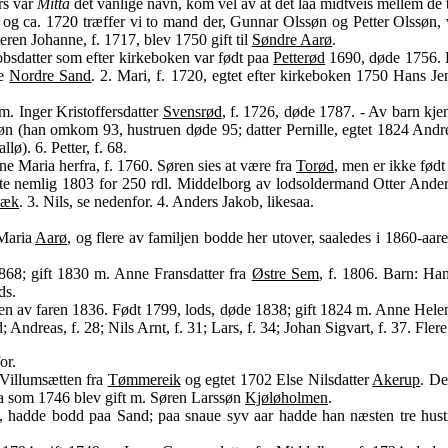
rs var
Mitta
det vanlige navn, kom vel av at det laa midtveis mellem de 
 og ca. 1720 træffer vi to mand der, Gunnar Olssøn og Petter Olssøn,
eren Johanne, f. 1717, blev 1750 gift til
Søndre Aarø
.
obsdatter som efter kirkeboken var født paa
Petterød
1690, døde 1756. E
se
Nordre Sand
. 2. Mari, f. 1720, egtet efter kirkeboken 1750 Hans J
. Inger Kristoffersdatter
Svensrød
, f. 1726, døde 1787. - Av barn kje
ssøn (han omkom 93, hustruen døde 95; datter Pernille, egtet 1824 Andr
ø). 6. Petter, f. 68.
e Maria herfra, f. 1760. Søren sies at være fra
Torød
, men er ikke født
øpte nemlig 1803 for 250 rdl. Middelborg av lodsoldermand Otter Ander
bæk
. 3. Nils, se nedenfor. 4. Anders Jakob, likesaa.
 Maria
Aarø
, og flere av familjen bodde her utover, saaledes i 1860-a
1868; gift 1830 m. Anne Fransdatter fra
Østre Sem
, f. 1806. Barn: Ha
ds.
rten av faren 1836. Født 1799, lods, døde 1838; gift 1824 m. Anne Hel
Andreas, f. 28; Nils Arnt, f. 31; Lars, f. 34; Johan Sigvart, f. 37. Fler
or.
 Villumsætten fra
Tømmereik
og egtet 1702 Else Nilsdatter
Akerup
. De
ia som 1746 blev gift m. Søren Larssøn
Kjøløholmen
.
 hadde bodd paa Sand; paa snaue syv aar hadde han næsten tre hustru