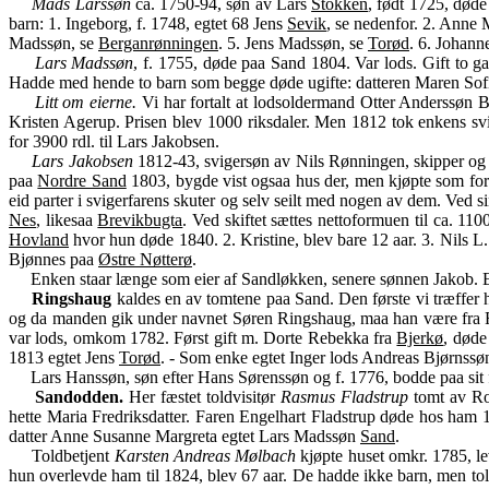
Mads Larssøn
ca. 1750-94, søn av Lars
Stokken
, født 1725, døde
barn: 1. Ingeborg, f. 1748, egtet 68 Jens
Sevik
, se nedenfor. 2. Anne 
Madssøn, se
Berganrønningen
. 5. Jens Madssøn, se
Torød
. 6. Johanne
Lars Madssøn
, f. 1755, døde paa Sand 1804. Var lods. Gift to g
Hadde med hende to barn som begge døde ugifte: datteren Maren Sofi
Litt om eierne.
Vi har fortalt at lodsoldermand Otter Anderssøn B
Kristen Agerup. Prisen blev 1000 riksdaler. Men 1812 tok enkens s
for 3900 rdl. til Lars Jakobsen.
Lars Jakobsen
1812-43, svigersøn av Nils Rønningen, skipper og r
paa
Nordre Sand
1803, bygde vist ogsaa hus der, men kjøpte som fort
eid parter i svigerfarens skuter og selv seilt med nogen av dem. Ved 
Nes
, likesaa
Brevikbugta
. Ved skiftet sættes nettoformuen til ca. 
Hovland
hvor hun døde 1840. 2. Kristine, blev bare 12 aar. 3. Nils L
Bjønnes paa
Østre Nøtterø
.
Enken staar længe som eier af Sandløkken, senere sønnen Jakob. En he
Ringshaug
kaldes en av tomtene paa Sand. Den første vi træffer 
og da manden gik under navnet Søren Ringshaug, maa han være fra Ri
var lods, omkom 1782. Først gift m. Dorte Rebekka fra
Bjerkø
, døde
1813 egtet Jens
Torød
. - Som enke egtet Inger lods Andreas Bjørnssøn 
Lars Hanssøn, søn efter Hans Sørenssøn og f. 1776, bodde paa sit f
Sandodden.
Her fæstet toldvisitør
Rasmus Fladstrup
tomt av Ro
hette Maria Fredriksdatter. Faren
Engelhart Fladstrup døde hos ham 17
datter Anne Susanne Margreta egtet Lars Madssøn
Sand
.
Toldbetjent
Karsten Andreas Mølbach
kjøpte huset omkr. 1785, le
hun overlevde ham til 1824, blev 67 aar. De hadde ikke barn, men tol