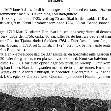
Brukere.
te 1617 bøte 5 daler, fordi han dængte Jon Omli med en staur. -
Halvor
 sommetider med Nils Akerup og Torestad-guttene.
 1683, og han døde 1725, ved lag 75 aar. Skal ha tjent soldat i 19 aar
ils var gift m. Kirsti Larsdatter som døde 1724, 80 aar. Baade sønnen
egtet 1710 Mari Nilsdatter. Han "var i huset" hos svigerfaren til den
æk, døde der 1756, omkr. 80 aar. Efter første hustru's død egtet han 
er Gon fra Tjømø, døde i Stokken 1764. - Efter første hustru fem, efte
aar. 4. Kari, f. 1718, og 5. Kristi, f. 1724, blev nok begge gamle jent
 Mats Roppestad).
rø
. Han kjøpte Roppestad for 337 riksdaler, da hospitalet satte gaarden t
350 daler for gaarden, men plassene var ikke med. Knut var halvbror 
stad 1765, 81 aar; flere oplysninger om ætten, se
Akerup
). Knut kom 
aldrig han laaner. Han delte gaarden mellem de to ældste sønner. Hustruen
Skrafskjær
. 2. Anders Knutssøn, se nedenfor. 3. Margreta, f. 52, døde i
ri, f. 61, egtet 83 Ola Evenssøn
Glomstein
(de bodde i
Haukemyr
, men 