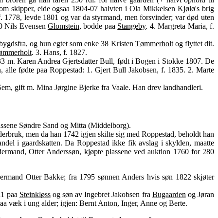
som skipper, eide ogsaa 1804-07 halvten i Ola Mikkelsen Kjølø's brig
 f. 1778, levde 1801 og var da styrmand, men forsvinder; var død uten
810 Nils Evensen
Glomstein
, bodde paa
Stangeby
. 4. Margreta Maria, f.
nbygdsfra, og hun egtet som enke 38 Kristen
Tømmerholt
og flyttet dit.
ømmerholt
. 3. Hans, f. 1827.
33 m. Karen Andrea Gjertsdatter Bull, født i Bogen i Stokke 1807. De
, alle fødte paa Roppestad: 1. Gjert Bull Jakobsen, f. 1835. 2. Marte
 Sem, gift m. Mina Jørgine Bjerke fra Vaale. Han drev landhandleri.
lassene Søndre Sand og Mitta (Middelborg).
rbruk, men da han 1742 igjen skilte sig med Roppestad, beholdt han
andel i gaardskatten. Da Roppestad ikke fik avslag i skylden, maatte
dermand, Otter Anderssøn, kjøpte plassene ved auktion 1760 for 280
ldermand Otter Bakke; fra 1795 sønnen Anders hvis søn 1822 skjøter
811 paa
Steinkløss
og søn av Ingebret Jakobsen fra
Bugaarden
og Jøran
aa væk i ung alder; igjen: Bernt Anton, Inger, Anne og Berte.