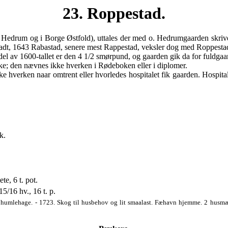
23. Roppestad.
a i Hedrum og i Borge Østfold), uttales der med o. Hedrumgaarden skr
adt, 1643 Rabastad, senere mest Rappestad, veksler dog med Roppestad
e del av 1600-tallet er den 4 1/2 smørpund, og gaarden gik da for fuld
rke; den nævnes ikke hverken i Rødeboken eller i diplomer.
e hverken naar omtrent eller hvorledes hospitalet fik gaarden. Hospita
k.
ete, 6 t. pot.
15/16 hv., 16 t. p.
 humlehage. - 1723. Skog til husbehov og lit smaalast. Fæhavn hjemme. 2 husmænd, 