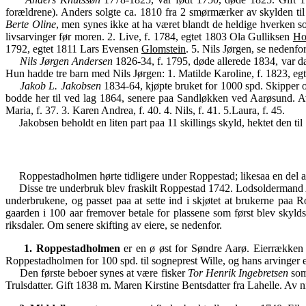
forældrene). Anders solgte ca. 1810 fra 2 smørmærker av skylden ti
Berte Oline
, men synes ikke at ha været blandt de heldige hverken s
livsarvinger før moren. 2. Live, f. 1784, egtet 1803 Ola Gulliksen
Ho
1792, egtet 1811 Lars Evensen
Glomstein
. 5. Nils Jørgen, se nedenfor
Nils Jørgen Andersen
1826-34, f. 1795, døde allerede 1834, var d
Hun hadde tre barn med Nils Jørgen: 1. Matilde Karoline, f. 1823, e
Jakob L. Jakobsen
1834-64, kjøpte bruket for 1000 spd. Skipper 
bodde her til ved lag 1864, senere paa Sandløkken ved Aarøsund. Av n
Maria, f. 37. 3. Karen Andrea, f. 40. 4. Nils, f. 41. 5.Laura, f. 45.
Jakobsen beholdt en liten part paa 11 skillings skyld, hektet den ti
Roppestadholmen hørte tidligere under Roppestad; likesaa en del av 
Disse tre underbruk blev fraskilt Roppestad 1742. Lodsoldermand
underbrukene, og passet paa at sette ind i skjøtet at brukerne paa 
gaarden i 100 aar fremover betale for plassene som først blev sky
riksdaler. Om senere skifting av eiere, se nedenfor.
1. Roppestadholmen
er en ø øst for Søndre Aarø. Eierrækken 
Roppestadholmen for 100 spd. til sogneprest Wille, og hans arvinger 
Den første beboer synes at være fisker
Tor Henrik Ingebretsen
som
Trulsdatter. Gift 1838 m. Maren Kirstine Bentsdatter fra Lahelle. Av 