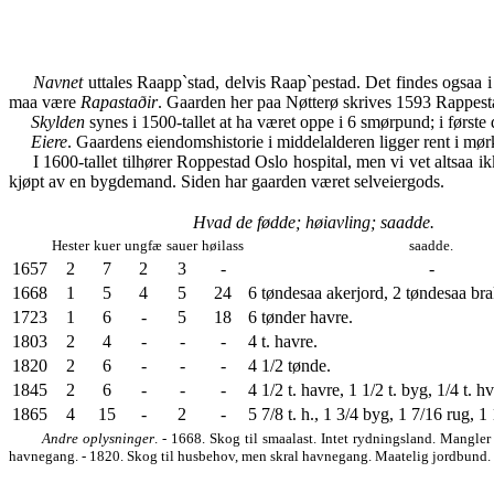
Navnet
uttales Raapp`stad, delvis Raap`pestad. Det findes ogsa
maa være
Rapastaðir
. Gaarden her paa Nøtterø skrives 1593 Rappest
Skylden
synes i 1500-tallet at ha været oppe i 6 smørpund; i først
Eiere
. Gaardens eiendomshistorie i middelalderen ligger rent i mø
I 1600-tallet tilhører Roppestad Oslo hospital, men vi vet altsaa ikk
kjøpt av en bygdemand. Siden har gaarden været selveiergods.
Hvad de fødde; høiavling; saadde.
Hester
kuer
ungfæ
sauer
høilass
saadde.
1657
2
7
2
3
-
-
1668
1
5
4
5
24
6 tøndesaa akerjord, 2 tøndesaa bra
1723
1
6
-
5
18
6 tønder havre.
1803
2
4
-
-
-
4 t. havre.
1820
2
6
-
-
-
4 1/2 tønde.
1845
2
6
-
-
-
4 1/2 t. havre, 1 1/2 t. byg, 1/4 t. hv
1865
4
15
-
2
-
5 7/8 t. h., 1 3/4 byg, 1 7/16 rug, 1 
Andre oplysninger
. - 1668. Skog til smaalast. Intet rydningsland. Mangler
havnegang. - 1820. Skog til husbehov, men skral havnegang. Maatelig jordbund.