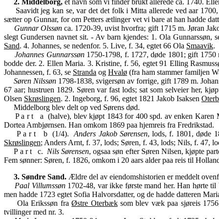
2. Middelborg,
et navn som vi finder brukt allerede ca. 1740. Elle
Saavidt jeg kan se, var det det folk i Mitta allerede ved aar 1700,
sætter op Gunnar, for om Petters ætlinger vet vi bare at han hadde datt
Gunnar Olssøn
ca. 1720-39, uvist hvorfra; gift 1715 m. Jøran Jak
slegt Gundersen navnet sit. - Av barn kjendes: 1. Ola Gunnarssøn, 
Sand
. 4. Johannes, se nedenfor. 5. Live, f. 34, egtet 66 Ola
Smaavik
.
Johannes Gunnarssøn
1750-1798, f. 1727, døde 1801; gift 1750 m
bodde der. 2. Ellen Maria. 3. Kristine, f. 56, egtet 91 Elling Rasmu
Johannessen, f. 63, se
Stranda
og
Hvalø
(fra ham stammer familjen Wall
Søren Nilssøn
1798-1838, svigersøn av forrige, gift 1789 m. Johann
67 aar; hustruen 1829. Søren var fast lods; sat som selveier her, kj
Olsen
Skrøslingen
. 2. Ingeborg, f. 96, egtet 1821 Jakob Isaksen
Oter
Middelborg blev delt op ved Sørens død.
P a r t a (halve), blev kjøpt 1843 for 400 spd. av enken Karen
Dortea Ambjørnsen. Han omkom 1869 paa hjemreis fra Fredrikstad.
P a r t b (1/4).
Anders Jakob Sørensen
, lods, f. 1801, døde 
Skrøslingen
; Anders Arnt, f. 37, lods; Søren, f. 43, lods; Nils, f. 47, lo
P a r t c.
Nils Sørensen
, ogsaa søn efter Søren Nilsen, kjøpte pa
Fem sønner: Søren, f. 1826, omkom i 20 aars alder paa reis til Holland; 
3. Søndre Sand.
Ældre del av eiendomshistorien er meddelt ovenf
Paal Villumssøn
1702-48, var ikke første mand her. Han hørte til
men hadde 1723 egtet Sofia Halvorsdatter, og de hadde datteren Mar
Ola Erikssøn fra
Østre Oterbæk
som blev væk paa sjøreis 1756,
tvillinger med nr. 3.