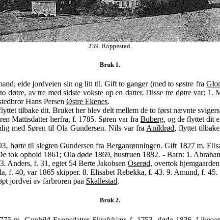
239. Roppestad.
Bruk 1.
; eide jordveien sin og litt til. Gift to ganger (med to søstre fra
Glo
o døtre, av tre med sidste vokste op en datter. Disse tre døtre var: 1. 
n stedbror Hans Persen
Østre Ekenes
.
lyttet tilbake dit. Bruket her blev delt mellem de to først nævnte sviger
n Mattisdatter herfra, f. 1785. Søren var fra
Buberg
, og de flyttet dit
dig med Søren til Ola Gundersen. Nils var fra
Anildrød
, flyttet tilb
93, hørte til slegten Gundersen fra
Berganrønningen
. Gift 1827 m. Eli
 De tok ophold 1861; Ola døde 1869, hustruen 1882. - Barn: 1. Abraha
 3. Anders, f. 31, egtet 54 Berte Jakobsen
Oserød
, overtok hjemgaarden 
la, f. 40, var 1865 skipper. 8. Elisabet Rebekka, f. 43. 9. Amund, f. 45. 
pt jordvei av farbroren paa
Skallestad
.
Bruk 2.
1775 m. Gunhild Evensdatter
Skrafskjær
, f. 1753, døde 1836. Likesom