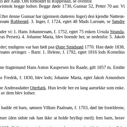
to øer Aarø. Om forholdet til Roppestad, se ovenfor.
 vistnok begge lodser. Begge døde 1730, Gunnar 52, Petter 70 aar. Vi
fter denne Gunnar har (gjennem datteren Inger) den kjendte Nøtterø-
enssøn
Rubberød
. 3. Inger, f. 1724, egtet 48 Mads Larssøn, se
Søndre
nder vi: 1. Hans Johannessøn, f. 1752, egtet 75 enken Ursula
Stranda
,
eas Persen). 4. Johanne Maria, blev boende her, se nedenfor. 5. Jakob
 der; muligens var han født paa
Østre Smidsrød
1770. Han døde 1838,
ssøns arvinger. - Barn: 1. Helene, f. 1792, egtet 1816 lods Kornelius
arene fragtemand Hans Anton Kaspersen fra Raade, gift 1857 m. Emilie
ns Fredrik, f. 1830, blev lods; Johanne Maria, egtet Jakob Amundsen
ene Andreasdatter
Oterbæk
. Hun levde her en lang aarrække som enke.
e av dem blev lodser.
 hadde ett barn, sønnen Villum Paalssøn, f. 1703, død før forældrene,
er (den sidste rak han ikke at holde bryllup med); fem barn, herav