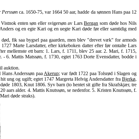
 Perssøn
ca. 1650-75, var 1664 50 aar, hadde da sønnen Hans paa 12
. Vistnok enten søn eller svigersøn av Lars
Bergan
som døde hos Nils
 Anders og en egte Kari og en uegte Kari døde før eller samtidig med
nes død, fik saa bygsel paa gaarden, men blev "drevet væk" for armods
1727 Marte Larsdatter, efter kirkeboken datter efter før omtalte Lars
r mellemste ett barn: 1. Lars, f. 1711, blev 25 aar. 2. Mari, f. 1715,
er. - 6. Mattis Matssøn, f. 1730, egtet 1763 Dorte Evensdatter, bodde i
il auktion.
til Hans Anderssøn paa
Akerup
; var født 1722 paa Tolsrød i Slagen og
hit ung og ugift; egtet 1747 Margreta Helvig Andersdatter fra
Bjerkø
,
 døde 1803, Knut 1806. Syv barn (to hentet sit gifte fra Skrafskjær, tre
 20 aars alder. 4. Mattis Knutssøn, se nedenfor. 5. Kristen Knutssøn, f.
Mari døde straks).