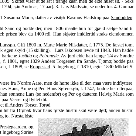
1805. Skiftet viser at de sat i trange kaar, men de eide huset sit. - Seks
r 1794; søn Andreas, 17 aar). 3. Lars Madssøn, se nedenfor. 4. Gunnar
 81 Susanna Maria, datter av visitør Rasmus Fladstrup paa
Sandodden
.
til Sand og bodde der, men 1806 maatte hun for gjæld sælge Sand til
el; prisen blev da 1400 rdl. Han skjøter imidlertid straks eiendommen
arssøn. Gift 1800 m. Marte Marie Nilsdatter, f. 1775. De fæstet tomt
 egen skyld (15 skilling). - Lars Jakobsen levde til 1843. Han hadde
av barkene
Justitia
og
Petronelle
. Av jord eide han længe 1/4 av
Søndre
ea, f. 1801, egtet 1829 Anders Torgersen fra Sandø, Tjømø; bodde paa
sen, f. 1808, se
Roppestad
. 5. Ingeborg, f. 1810, egtet 1830 Mikkel S.
 være fra
Nordre Aarø
, men de hørte ikke til der, maa være indflyttere,
nes Hans, Anne og Per. Hans Sørenssøn, f. 1747, bodde her efterpaa;
han sønnene Lars (se nedenfor) og Per og datteren Helvig Maria som
paa Vasser og flyttet dit.
et til Anders Torsen
Torød
.
it fra Drøbak hvor hans første hustru skal være død; anden hustru
og to. Næstældste
 Prestegaarden, og
et Ingeborg Sørine