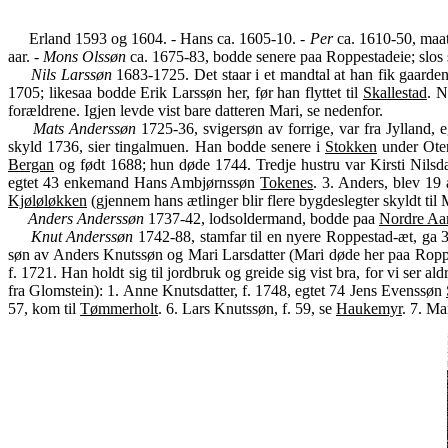
Erland 1593 og 1604. - Hans ca. 1605-10. -
Per
ca. 1610-50, maat
aar. -
Mons Olssøn
ca. 1675-83, bodde senere paa Roppestadeie; slos
Nils Larssøn
1683-1725. Det staar i et mandtal at han fik gaarden
1705; likesaa bodde Erik Larssøn her, før han flyttet til
Skallestad
. N
forældrene. Igjen levde vist bare datteren Mari, se nedenfor.
Mats Anderssøn
1725-36, svigersøn av forrige, var fra Jylland, 
skyld 1736, sier tingalmuen. Han bodde senere i
Stokken
under Oterb
Bergan
og født 1688; hun døde 1744. Tredje hustru var Kirsti Nilsdatt
egtet 43 enkemand Hans Ambjørnssøn
Tokenes
. 3. Anders, blev 19 
Kjøløløkken
(gjennem hans ætlinger blir flere bygdeslegter skyldt til
Anders Anderssøn
1737-42, lodsoldermand, bodde paa
Nordre Aa
Knut Anderssøn
1742-88, stamfar til en nyere Roppestad-æt, ga 
søn av Anders Knutssøn og Mari Larsdatter (Mari døde her paa Roppe
f. 1721. Han holdt sig til jordbruk og greide sig vist bra, for vi ser 
fra Glomstein): 1. Anne Knutsdatter, f. 1748, egtet 74 Jens Evenssøn
57, kom til
Tømmerholt
. 6. Lars Knutssøn, f. 59, se
Haukemyr
. 7. Ma