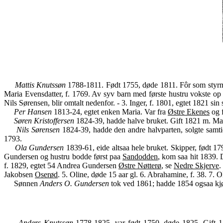
Mattis Knutssøn
1788-1811. Født 1755, døde 1811. Fôr som styrmand
Maria Evensdatter, f. 1769. Av syv barn med første hustru vokste op t
Nils Sørensen, blir omtalt nedenfor. - 3. Inger, f. 1801, egtet 1821 si
Per Hansen
1813-24, egtet enken Maria. Var fra
Østre Ekenes
og f
Søren Kristoffersen
1824-39, hadde halve bruket. Gift 1821 m. Mare
Nils Sørensen
1824-39, hadde den andre halvparten, solgte samti
1793.
Ola Gundersen
1839-61, eide altsaa hele bruket. Skipper, født 17
Gundersen og hustru bodde først paa
Sandodden
, kom saa hit 1839.
f. 1829, egtet 54 Andrea Gundersen
Østre Nøtterø
, se
Nedre Skjerve
.
Jakobsen
Oserød
. 5. Oline, døde 15 aar gl. 6. Abrahamine, f. 38. 7. O
Sønnen
Anders O. Gundersen
tok ved 1861; hadde 1854 ogsaa kjø
Anders Knutssøn
1778-1825, var født 1750, døde 1825. Gift 