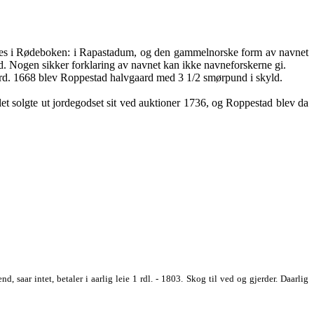
ives i Rødeboken: i Rapastadum, og den gammelnorske form av navnet
. Nogen sikker forklaring av navnet kan ikke navneforskerne gi.
gaard. 1668 blev Roppestad halvgaard med 3 1/2 smørpund i skyld.
let solgte ut jordegodset sit ved auktioner 1736, og Roppestad blev da
saar intet, betaler i aarlig leie 1 rdl. - 1803. Skog til ved og gjerder. Daarlig