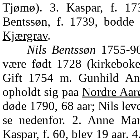
Tjømø). 3. Kaspar, f. 17
Bentssøn, f. 1739, bodde
Kjærgrav
.
Nils Bentssøn
1755-90,
være født 1728 (kirkeboken
Gift 1754 m. Gunhild And
opholdt sig paa
Nordre Aar
døde 1790, 68 aar; Nils levd
se nedenfor. 2. Anne Mari
Kaspar, f. 60, blev 19 aar. 4