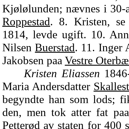
Kjølølunden; nævnes i 30-a
Roppestad
. 8. Kristen, se
1814, levde ugift. 10. Ann
Nilsen
Buerstad
. 11. Inger
Jakobsen paa
Vestre Oterb
Kristen Eliassen
1846-
Maria Andersdatter
Skalles
begyndte han som lods; fik
den, men tok atter fat paa
Petterød av staten for 400 