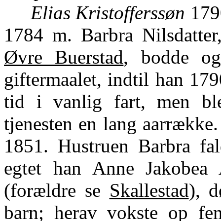
Elias Kristofferssøn
1790
1784 m. Barbra Nilsdatter,
Øvre Buerstad
, bodde og
giftermaalet, indtil han 17
tid i vanlig fart, men b
tjenesten en lang aarrække
1851. Hustruen Barbra fa
egtet han Anne Jakobea A
(forældre se
Skallestad
), 
barn; herav vokste op fem 