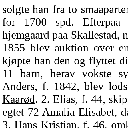
solgte han fra to smaaparte
for 1700 spd. Efterpaa 
hjemgaard paa Skallestad, m
1855 blev auktion over en
kjøpte han den og flyttet d
11 barn, herav vokste sy
Anders, f. 1842, blev lods
Kaarød
. 2. Elias, f. 44, sk
egtet 72 Amalia Elisabet, 
3. Hans Kristian, f. 46, o