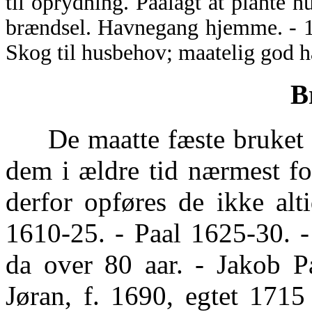
til oprydning. Paalagt at plante 
brændsel. Havnegang hjemme. - 1
Skog til husbehov; maatelig god h
B
De maatte fæste bruket av
dem i ældre tid nærmest f
derfor opføres de ikke alti
1610-25. - Paal 1625-30. -
da over 80 aar. - Jakob P
Jøran, f. 1690, egtet 17