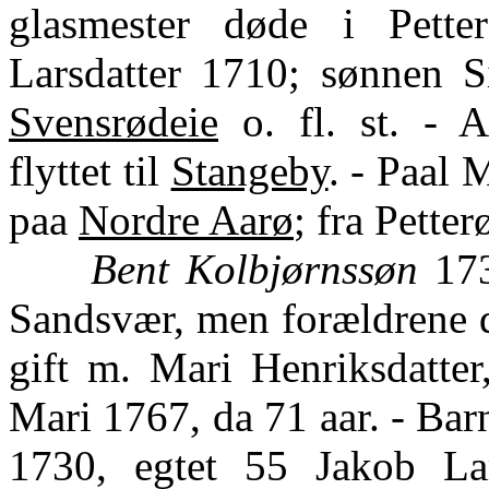
glasmester døde i Pette
Larsdatter 1710; sønnen 
Svensrødeie
o. fl. st. - 
flyttet til
Stangeby
. - Paal
paa
Nordre Aarø
; fra Petter
Bent Kolbjørnssøn
173
Sandsvær, men forældrene
gift m. Mari Henriksdatter
Mari 1767, da 71 aar. - Barn
1730, egtet 55 Jakob La