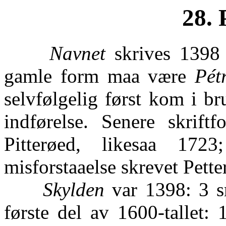
28. 
Navnet
skrives 1398 
gamle form maa være
Pét
selvfølgelig først kom i b
indførelse. Senere skrift
Pitterøed, likesaa 172
misforstaaelse skrevet Pette
Skylden
var 1398: 3 sm
første del av 1600-tallet: