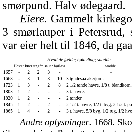
smørpund. Halv ødegaard.
Eiere
. Gammelt kirkego
3 smørlauper i Petersrud, 
var eier helt til 1846, da ga
Hvad de fødde; høiavling; saadde.
Hester
kuer
ungfæ
sauer
høilass
saadde.
1657
-
2
2
3
-
-
1668
-
3
1
3
10
3 tøndesaa akerjord.
1723
1
3
-
2
8
2 1/2 tønde havre, 1/8 t. blandkorn.
1803
1
2
-
-
-
3 t. havre.
1820
1
2
-
-
-
2 tønder.
1845
1
2
-
2
-
2 1/2 t. havre, 1/2 t. byg, 2 1/2 t. po
1865
1
4
-
2
-
3 t. havre, 5/8 byg, 1/2 rug, 1/2 hve
Andre oplysninger
. 1668. Sko