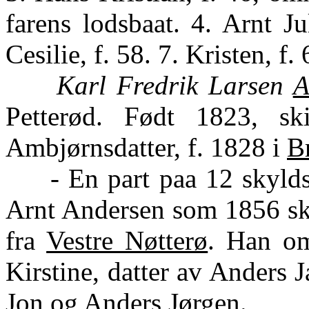
farens lodsbaat. 4. Arnt Jul
Cesilie, f. 58. 7. Kristen, f. 
Karl Fredrik Larsen
A
Petterød. Født 1823, sk
Ambjørnsdatter, f. 1828 i
B
- En part paa 12 skyldski
Arnt Andersen som 1856 skj
fra
Vestre Nøtterø
. Han o
Kirstine, datter av Anders
Jon og Anders Jørgen.