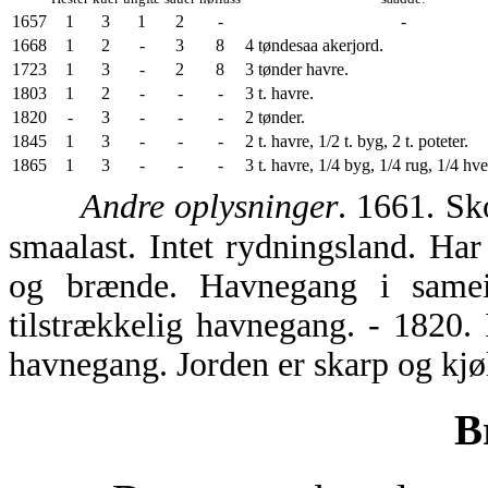
1657
1
3
1
2
-
-
1668
1
2
-
3
8
4 tøndesaa akerjord.
1723
1
3
-
2
8
3 tønder havre.
1803
1
2
-
-
-
3 t. havre.
1820
-
3
-
-
-
2 tønder.
1845
1
3
-
-
-
2 t. havre, 1/2 t. byg, 2 t. poteter.
1865
1
3
-
-
-
3 t. havre, 1/4 byg, 1/4 rug, 1/4 hvet
Andre oplysninger
. 1661. Sko
smaalast. Intet rydningsland. Ha
og brænde. Havnegang i samei
tilstrækkelig havnegang. - 1820.
havnegang. Jorden er skarp og kjø
B