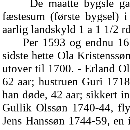
De maatte bygsle gaard
fæstesum (første bygsel) i
aarlig landskyld 1 a 1 1/2 rd
Per 1593 og endnu 1612.
sidste hette Ola Kristenssø
utover til 1700. - Erland O
62 aar; hustruen Guri 1718
han døde, 42 aar; sikkert ind
Gullik Olssøn 1740-44, fly
Jens Hanssøn 1744-59, en i