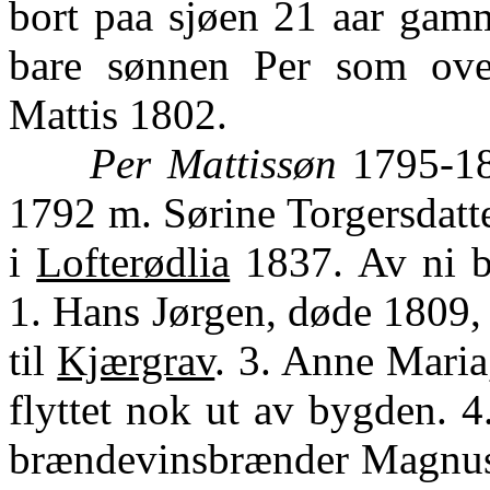
bort paa sjøen 21 aar gamm
bare sønnen Per som ove
Mattis 1802.
Per Mattissøn
1795-18
1792 m. Sørine Torgersdatt
i
Lofterødlia
1837. Av ni b
1. Hans Jørgen, døde 1809, 
til
Kjærgrav
. 3. Anne Maria
flyttet nok ut av bygden. 4.
brændevinsbrænder Magnus J