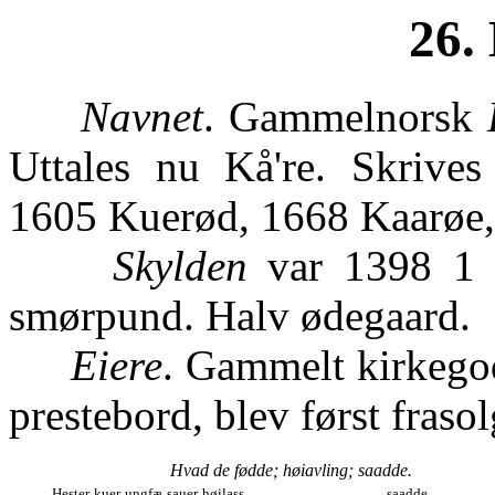
26.
Navnet
. Gammelnorsk
Uttales nu Kå're. Skrive
1605 Kuerød, 1668 Kaarøe,
Skylden
var 1398 1 l
smørpund. Halv ødegaard.
Eiere
. Gammelt kirkegod
prestebord, blev først fraso
Hvad de fødde; høiavling; saadde.
Hester
kuer
ungfæ
sauer
høilass
saadde.