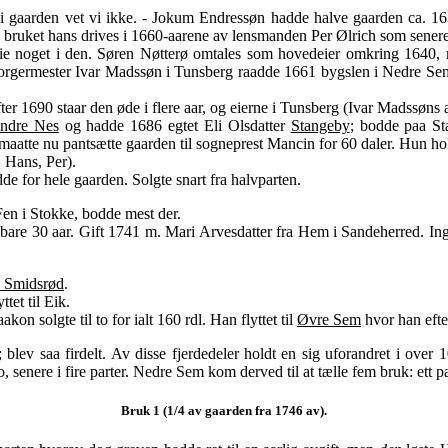
gaarden vet vi ikke. - Jokum Endressøn hadde halve gaarden ca. 16
; bruket hans drives i 1660-aarene av lensmanden Per Ølrich som senere f
 noget i den. Søren Nøtterø omtales som hovedeier omkring 1640, m
g borgermester Ivar Madssøn i Tunsberg raadde 1661 bygslen i Nedre 
 1690 staar den øde i flere aar, og eierne i Tunsberg (Ivar Madssøns a
ndre Nes
og hadde 1686 egtet Eli Olsdatter
Stangeby
; bodde paa St
maatte nu pantsætte gaarden til sogneprest Mancin for 60 daler. Hun hold
, Hans, Per).
de for hele gaarden. Solgte snart fra halvparten.
Fen i Stokke, bodde mest der.
bare 30 aar. Gift 1741 m. Mari Arvesdatter fra Hem i Sandeherred. In
 Smidsrød
.
tet til Eik.
on solgte til to for ialt 160 rdl. Han flyttet til
Øvre Sem
hvor han efte
lev saa firdelt. Av disse fjerdedeler holdt en sig uforandret i over 1
 senere i fire parter. Nedre Sem kom derved til at tælle fem bruk: ett pa
Bruk 1 (1/4 av gaarden fra 1746 av).