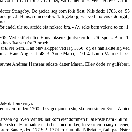
alvor ind 1751 for ca. 17 daler, var da helt ut selveier. Halvor var fra
tter Stangeby. De greide seg som folk flest. Nils døde 1783, ca. 55
onerød. 3. Hans, se nedenfor. 4. Ingeborg, var ved morens død ugift,
nes.
ór endel tilsjøs, greide sig noksaa bra. - Av seks barn vokste to op: 1.
. Ved skiftet efter Hans takseres jordveien for 250 spd. - Barn: 1.
Andreas Ivarsen fra
Bjørnebu
.
nar
Øvre Sem
. Han blev skipper ved lag 1850, og da han skilte sig ved
r. 2. Hans August, f. 48. 3. Anne Maria, f. 50. 4. Laura Marine, f. 52.
ævnte Andreas Hansens ældste datter Maren. Ellev døde av gulfeber i
t Jakob Haukemyr.
en overdro den 1760 til svigersønnen sin, skolemesteren Sven Winter
Larssøn og Sven Winter. Ialt kom eiendommen til at koste ham 468 rdl.
s hjemsted. Han hadde en tid en medbruker, blev siden paany eneeier;
ordre Sande
, død 1773; 2. 1774 m. Gunhild Nilsdatter, født paa
Østre