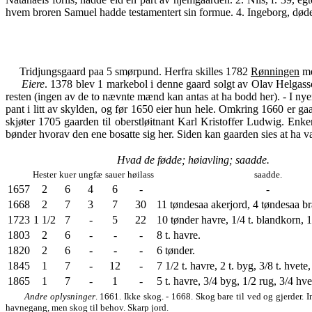
hvem broren Samuel hadde testamentert sin formue. 4. Ingeborg, døde
Tridjungsgaard paa 5 smørpund. Herfra skilles 1782
Rønningen
me
Eiere
. 1378 blev 1 markebol i denne gaard solgt av Olav Helgasso
resten (ingen av de to nævnte mænd kan antas at ha bodd her). - I ny
pant i litt av skylden, og før 1650 eier hun hele. Omkring 1660 er ga
skjøter 1705 gaarden til oberstløitnant Karl Kristoffer Ludwig. E
bønder hvorav den ene bosatte sig her. Siden kan gaarden sies at ha v
Hvad de fødde; høiavling; saadde.
Hester
kuer
ungfæ
sauer
høilass
saadde.
1657
2
6
4
6
-
-
1668
2
7
3
7
30
11 tøndesaa akerjord, 4 tøndesaa br
1723
1 1/2
7
-
5
22
10 tønder havre, 1/4 t. blandkorn, 1/
1803
2
6
-
-
-
8 t. havre.
1820
2
6
-
-
-
6 tønder.
1845
1
7
-
12
-
7 1/2 t. havre, 2 t. byg, 3/8 t. hvete,
1865
1
7
-
1
-
5 t. havre, 3/4 byg, 1/2 rug, 3/4 hvet
Andre oplysninger
. 1661. Ikke skog. - 1668. Skog bare til ved og gjerder.
havnegang, men skog til behov. Skarp jord.