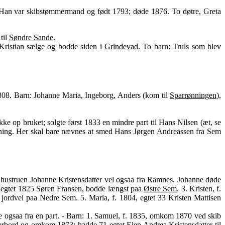
ng. Han var skibstømmermand og født 1793; døde 1876. To døtre, Greta
til
Søndre Sande
.
Kristian sælge og bodde siden i
Grindevad
. To barn: Truls som blev
808. Barn: Johanne Maria, Ingeborg, Anders (kom til
Sparrønningen
),
e op bruket; solgte først 1833 en mindre part til Hans Nilsen (æt, se
tykning. Her skal bare nævnes at smed Hans Jørgen Andreassen fra Sem
; hustruen Johanne Kristensdatter vel ogsaa fra Ramnes. Johanne døde
99, egtet 1825 Søren Fransen, bodde længst paa
Østre Sem
. 3. Kristen, f.
 jordvei paa Nedre Sem. 5. Maria, f. 1804, egtet 33 Kristen Mattisen
e ogsaa fra en part. - Barn: 1. Samuel, f. 1835, omkom 1870 ved skib
t overbord og omkom 1873; hadde 71 egtet Elen Andrea Kristensdatter til