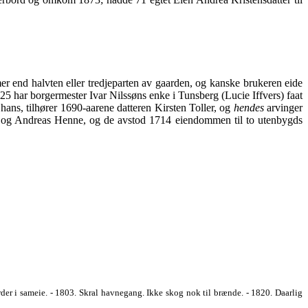
r end halvten eller tredjeparten av gaarden, og kanske brukeren eide
5 har borgermester Ivar Nilssøns enke i Tunsberg (Lucie Iffvers) faat
hans, tilhører 1690-aarene datteren Kirsten Toller, og
hendes
arvinger
øn og Andreas Henne, og de avstod 1714 eiendommen til to utenbygds
der i sameie. - 1803. Skral havnegang. Ikke skog nok til brænde. - 1820. Daarlig