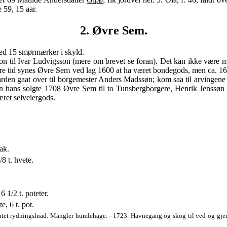
 59, 15 aar.
2. Øvre Sem.
d 15 smørmærker i skyld.
n til Ivar Ludvigsson (mere om brevet se foran). Det kan ikke være me
ere tid synes Øvre Sem ved lag 1600 at ha været bondegods, men ca. 162
arden gaat over til borgemester Anders Madssøn; kom saa til arvingene 
nken hans solgte 1708 Øvre Sem til to Tunsbergborgere, Henrik Jenss
æret selveiergods.
ak.
8 t. hvete.
 6 1/2 t. poteter.
e, 6 t. pot.
 Intet rydningslnad. Mangler humlehage. - 1723. Havnegang og skog til ved og gjer