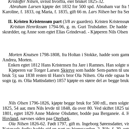
Kristoffer Nilsen
, uvisst hvorfra, eier bruket 1825-32.
Abraham Larsen
kjøpte det 1832 for 500 spd. Abraham var fra S
Karoline, f. 1833, og Maria, f. 1835, gift 66 m.
Lars Nilsen
her fra Se
II. Kristen Kristenssøn part
(3/8 av gaarden). Kristen Kristenssøn
Kristian Henrikssøn
1794-96, g. m. Guri Trulsdatter. De hadde
skrædder, og Anne som egtet Elias Grindevad. - Kjøperen Nils Olsen
Morten Knutsen
1798-1808, fra Holtan i Stokke, hadde som gam
Andrea, Morten.
Enken egtet 1812 Hans Kristensen fra Jare i Ramnes. Han solgte str
Kjøperen var Torger Larsen
Skjerve
som hadde Sem-parten til unde
bruk 5); saa 1838 resten til Hans's bror Ola Nilsen. Ola eide ogsaa
sogn (g. m. Olia Mattisdatter) 1857 kjøpte en større del av begge bruk
Nils Olsen
1796-1826, kjøpte begge bruk for 500 rdl., men solgte 
1825, 54 aar, men Nils levde til 1848, da over 80. Ved skiftet 1825 t
1801, egtet 1829 Anne Malene Olsdatter, bodde paa Berganeie. 4. Han
Hovland
, nævnes siden paa
Oterbæk
.
Ola Nilsen
1826-62. Født 1797, gift m. Ingeborg Sørensdatter, vi
Natanaels forlis; hadde eid en part av hjemgaarden. 2. Nils, f. 39, e