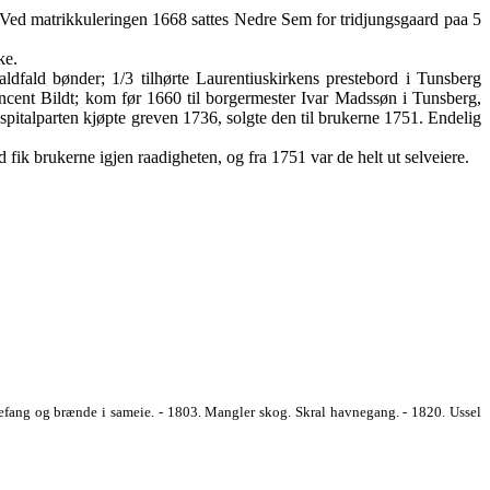
Ved matrikkuleringen 1668 sattes Nedre Sem for tridjungsgaard paa 5
ke.
dfald bønder; 1/3 tilhørte Laurentiuskirkens prestebord i Tunsberg
incent Bildt; kom før 1660 til borgermester Ivar Madssøn i Tunsberg,
spitalparten kjøpte greven 1736, solgte den til brukerne 1751. Endelig
ik brukerne igjen raadigheten, og fra 1751 var de helt ut selveiere.
defang og brænde i sameie. - 1803. Mangler skog. Skral havnegang. - 1820. Ussel