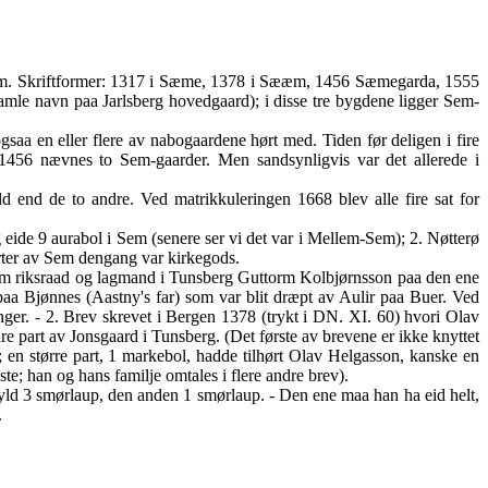
, Sem. Skriftformer: 1317 i Sæme, 1378 i Sææm, 1456 Sæmegarda, 1555
amle navn paa Jarlsberg hovedgaard); i disse tre bygdene ligger Sem-
gsaa en eller flere av nabogaardene hørt med. Tiden før deligen i fire
. 1456 nævnes to Sem-gaarder. Men sandsynligvis var det allerede i
 end de to andre. Ved matrikkuleringen 1668 blev alle fire sat for
eide 9 aurabol i Sem (senere ser vi det var i Mellem-Sem); 2. Nøtterø
rter av Sem dengang var kirkegods.
em riksraad og lagmand i Tunsberg Guttorm Kolbjørnsson paa den ene
 Bjønnes (Aastny's far) som var blit dræpt av Aulir paa Buer. Ved
er. - 2. Brev skrevet i Bergen 1378 (trykt i DN. XI. 60) hvori Olav
e part av Jonsgaard i Tunsberg. (Det første av brevene er ikke knyttet
 en større part, 1 markebol, hadde tilhørt Olav Helgasson, kanske en
e; han og hans familje omtales i flere andre brev).
 3 smørlaup, den anden 1 smørlaup. - Den ene maa han ha eid helt,
.