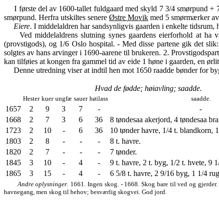
I første del av 1600-tallet fuldgaard med skyld 7 3/4 smørpund + 7
smørpund. Herfra utskiltes senere
Østre Movik
med 5 smørmærker av 
Eiere
. I middelaldren har sandsynligvis gaarden i enkelte tidsrum,
Ved middelaldrens slutning synes gaardens eierforhold at ha været
(provstigods), og 1/6 Oslo hospital. - Med disse partene gik det sl
solgtes av hans arvinger i 1690-aarene til brukeren. 2. Provstigodspa
kan tilføies at kongen fra gammel tid av eide 1 høne i gaarden, en ørli
Denne utredning viser at indtil hen mot 1650 raadde bønder for bygsle
Hvad de fødde; høiavling; saadde.
Hester
kuer
ungfæ
sauer
høilass
saadde.
1657
2
9
3
7
-
-
1668
2
7
3
6
36
8 tøndesaa akerjord, 4 tøndesaa bra
1723
2
10
-
6
36
10 tønder havre, 1/4 t. blandkorn, 1/
1803
2
8
-
-
-
8 t. havre.
1820
2
7
-
-
-
7 tønder.
1845
3
10
-
4
-
9 t. havre, 2 t. byg, 1/2 t. hvete, 9 1/
1865
3
15
-
4
-
6 5/8 t. havre, 2 9/16 byg, 1 1/4 rug
Andre oplysninger
. 1661. Ingen skog. - 1668. Skog bare til ved og gjerde
havnegang, men skog til behov; besværlig skogvei. God jord.