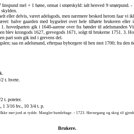
 linspund mel + 1 høne, omsat i smørskyld: ialt henved 9 smørpund. - 
skylden.
 helt eller delvis, været adelsgods, men nærmere besked herom faar vi ik
: halve gaarden med bygselret over hele tilhørte brukeren eller ial
ik: 1. hovedparten gik i 1640-aarene over fra bønder til adelsmanden V
rten blev krongods 1627, grevegods 1671, solgt til brukerne 1751. 3. Ho
ten part som gik ind i grevens del.
n; saa en adelsmand, efterpaa byborgere til hen mot 1700; fra den tid f
k.
2 t. hvete.
2 t. poteter.
, 1 3/16 hv., 10 3/4 t. p.
r. Ikke mer jord at rydde. Mangler humlehage. - 1723. Havnegang og skog til gjer
Brukere.