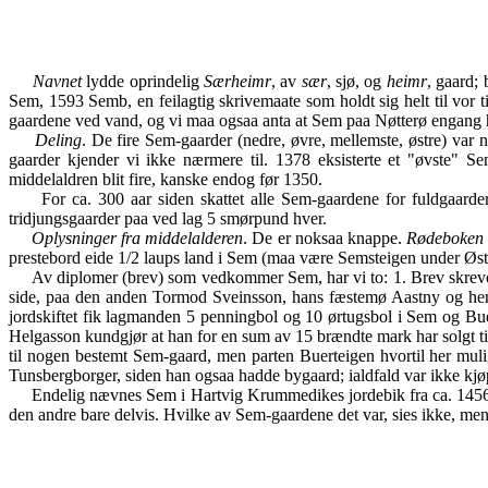
Navnet
lydde oprindelig
Særheimr
, av
sær
, sjø, og
heimr
, gaard;
Sem, 1593 Semb, en feilagtig skrivemaate som holdt sig helt til vor
gaardene ved vand, og vi maa ogsaa anta at Sem paa Nøtterø engang ha
Deling
. De fire Sem-gaarder (nedre, øvre, mellemste, østre) var n
gaarder kjender vi ikke nærmere til. 1378 eksisterte et "øvste" S
middelaldren blit fire, kanske endog før 1350.
For ca. 300 aar siden skattet alle Sem-gaardene for fuldgaarder, 
tridjungsgaarder paa ved lag 5 smørpund hver.
Oplysninger fra middelalderen
. De er noksaa knappe.
Rødeboken
prestebord eide 1/2 laups land i Sem (maa være Semsteigen under Øst
Av diplomer (brev) som vedkommer Sem, har vi to: 1. Brev skrevet 
side, paa den anden Tormod Sveinsson, hans fæstemø Aastny og hen
jordskiftet fik lagmanden 5 penningbol og 10 ørtugsbol i Sem og Bu
Helgasson kundgjør at han for en sum av 15 brændte mark har solgt til
til nogen bestemt Sem-gaard, men parten Buerteigen hvortil her muli
Tunsbergborger, siden han ogsaa hadde bygaard; ialdfald var ikke kjø
Endelig nævnes Sem i Hartvig Krummedikes jordebik fra ca. 1456; 
den andre bare delvis. Hvilke av Sem-gaardene det var, sies ikke, m