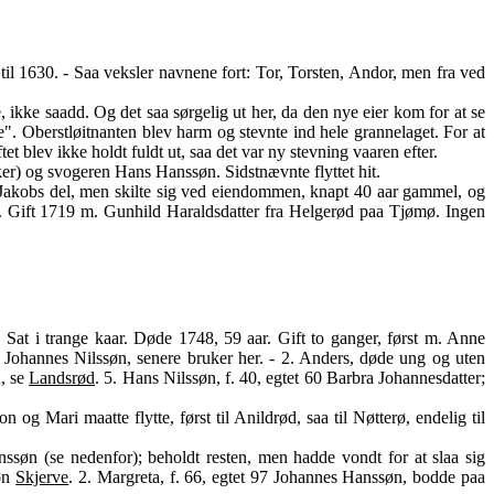
1630. - Saa veksler navnene fort: Tor, Torsten, Andor, men fra ved
kke saadd. Og det saa sørgelig ut her, da den nye eier kom for at se
". Oberstløitnanten blev harm og stevnte ind hele grannelaget. For at
t blev ikke holdt fuldt ut, saa det var ny stevning vaaren efter.
r) og svogeren Hans Hanssøn. Sidstnævnte flyttet hit.
g Jakobs del, men skilte sig ved eiendommen, knapt 40 aar gammel, og
r. Gift 1719 m. Gunhild Haraldsdatter fra Helgerød paa Tjømø. Ingen
Sat i trange kaar. Døde 1748, 59 aar. Gift to ganger, først m. Anne
1. Johannes Nilssøn, senere bruker her. - 2. Anders, døde ung og uten
n, se
Landsrød
. 5. Hans Nilssøn, f. 40, egtet 60 Barbra Johannesdatter;
 og Mari maatte flytte, først til Anildrød, saa til Nøtterø, endelig til
nssøn (se nedenfor); beholdt resten, men hadde vondt for at slaa sig
søn
Skjerve
. 2. Margreta, f. 66, egtet 97 Johannes Hanssøn, bodde paa