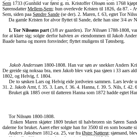
Sem
1733 (Gunhild var først g. m. Kristoffer Olssøn som 1768 kjøpte 
Sørensdatter
Mellem-Sem
; hun overlevde Kristen til 1826, da 87. - Av
Sem, siden paa
Søndre Sande
(se der). 2. Maren, f. 63, egtet Tor Nils
Da gamle Kristen for alvor flyttet til Sande, delte han sine 3/4 av
I. Tor Nilssøns part
(3/8 av gaarden).
Tor Nilssøn
1788-1808, var
for at klare sig; solgte derfor halvten av eiendommen til Jakob Anders
Baade barna og moren forsvinder; flyttet muligens til Tønsberg.
Jakob Anderssøn
1800-1808. Han var søn av snekker Anders Kri
De greide sig noksaa bra, men Jakob blev væk paa sjøen i 33 aars al
1802, og Helvig, f. 1804.
De to søsken Lars og Helvig eide jordveien sammen. Lars levde ug
31. 2. Jakob Arnt, f. 35. 3. Lars, f. 36. 4. Hanna, f. 39. 5. Nils, f. 42.
Bruket gik 1885 over til datteren Hanna som 1872 hadde egtet Hans
Tor Nilssøn 1800-1808.
Enken Maren skjøter 1809 bruket til halvbroren sin Søren Sande s
dalerne for bruket. Aaret efter solgte han for 3500 til en som bosatte si
Anders Jakobsen
1812-ca. 25, var fra
Østre Nøtterø
; sjømand, ble