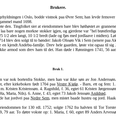
Brukere.
ldningen i Oslo, bodde vistnok paa Øvre Sem; han levde femover til 
ldgammel mand 1698.
 den. Tingfolket sier at eiendommen bare blev høihøstet av grannene, i
laa bare nogen morkne stokker igjen, og gjerdene var "hel brøstferdige
1/2 alen langt, 10 1/2 bredt (lade og fjøs med jordlaave i midten). Løfte
blev den solgt til to bønder: Jakob Olssøn Vik i Sem (senere paa Ake
e en kjendt Andebu-familje. Drev hele gaarden, løste vist ogsaa til si
r ikke armod som drev ham til det. Han døde i Rønningen 1741, 56 aa
Bruk 1.
an var nok bortenfra Stokke, men han var ikke søn av Jon Anderssøn. 
r, efter kirkeboken født 1704 paa
Vestre Kjølø
. - Barn, ett og fem: 
a m. Kristen Kristenssøn. 4. Ragnhild, f. 36, egtet 61 Kristen Jørgenssø
 Ola, Maria, Nils). 6. Anne, f. 43, egtet 73 Jakob Jenssøn
Anildrød
.
e hat jordvei paa
Nedre Sem
, men mistet baade hustru og jord. Haakon
 eiendommen for 130 rdl. 1752; solgte 1762 fra halvten til Tor Torste
, 79 aar. To døtre vokste op: 1. Maria, f. 60, egtet 89 Anders Arves