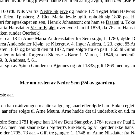
parten hvorav dog greven hadde ret til en aarlig avgift, men
den
løste H
160 rdl. Nils var fra
Nedre Skjerve
og hadde 1754 egtet Mari Halvorsda
øn Teien, Tønsberg. 2. Elen Maria, levde ugift, opholdt sig 1808 paa H
Mari før egteskapet en søn, Henrik Johanssøn; om ham se
Daarsti
u. Toke
aria Hansdatter
Vestre Kjølø
, overlevde han til 1839, da 76 aar. Hans f
kken
(under Oterbæk).
 ca. 1815 Anne Maria Andreasdatter fra Sem sogn, f. 1780, døde 1866
ndrea Andersdatter
Kjølø
, se
Kjærgrav
. 4. Inger Andrea, f. 23, egtet 55 
 faren 1837 og beholdt den til 1872, men solgte fra en part 1865 til Gun
 datter av Jakob Torgersen Skjerve. - Barn: 1. Maren, f. 1846, se nedenfo
59. 8. Andreas, f. 61.
Var søn av Søren Gundersen Bjønnes og født 1838; gift 1869 med nys n
Mer om resten av Nedre Sem (3/4 av gaarden).
ste aar.
 da han nødtvungen maatte sælge, og snart efter døde han. Enken egte
ar efter solgte til Arne Meum. Arne hadde det til underbruk en tid, m
 Nedre Sem; 1751 kjøpte han 1/4 av Bent Stangeby, 1764 resten av Paal 
 1722, men han staar ikke i Nøtterø's kirkebok, og vi kjender ikke han
de der 1795, 73 aar. - Gift tre ganger: 1. 1748 m. Anne Nilsdatter fra
N