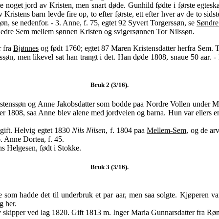
noget jord av Kristen, men snart døde. Gunhild fødte i første egteskap 
 Kristens barn levde fire op, to efter første, ett efter hver av de to sids
søn, se nedenfor. - 3. Anne, f. 75, egtet 92 Syvert Torgerssøn, se
Søndre
 Nedre Sem mellem sønnen Kristen og svigersønnen Tor Nilssøn.
 fra
Bjønnes
og født 1760; egtet 87 Maren Kristensdatter herfra Sem. Tor
søn, men likevel sat han trangt i det. Han døde 1808, snaue 50 aar. - B
Bruk 2 (3/16).
stenssøn og Anne Jakobsdatter som bodde paa Nordre Vollen under M
der 1808, saa Anne blev alene med jordveien og barna. Hun var ellers e
ift. Helvig egtet 1830
Nils Nilsen
, f. 1804 paa
Mellem-Sem
, og de ar
 6. Anne Dortea, f. 45.
 Helgesen, født i Stokke.
Bruk 3 (3/16).
om hadde det til underbruk et par aar, men saa solgte. Kjøperen v
g her.
v skipper ved lag 1820. Gift 1813 m. Inger Maria Gunnarsdatter fra Rønn