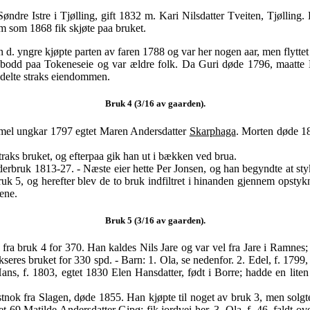
øndre Istre i Tjølling, gift 1832 m. Kari Nilsdatter Tveiten, Tjølli
m som 1868 fik skjøte paa bruket.
 d. yngre kjøpte parten av faren 1788 og var her nogen aar, men flyttet 
 bodd paa Tokeneseie og var ældre folk. Da Guri døde 1796, maatte 
 delte straks eiendommen.
Bruk 4 (3/16 av gaarden).
mel ungkar 1797 egtet Maren Andersdatter
Skarphaga
. Morten døde 1
aks bruket, og efterpaa gik han ut i bækken ved brua.
rbruk 1813-27. - Næste eier hette Per Jonsen, og han begyndte at stykk
 bruk 5, og herefter blev de to bruk indfiltret i hinanden gjennem ops
ene.
Bruk 5 (3/16 av gaarden).
fra bruk 4 for 370. Han kaldes Nils Jare og var vel fra Jare i Ramnes
akseres bruket for 330 spd. - Barn: 1. Ola, se nedenfor. 2. Edel, f. 17
s, f. 1803, egtet 1830 Elen Hansdatter, født i Borre; hadde en liten
stnok fra Slagen, døde 1855. Han kjøpte til noget av bruk 3, men solgt
gtet 69 Matilde Andersdatter
Gipø
; fik jordvei her. 3. Ola, f. 46, fald