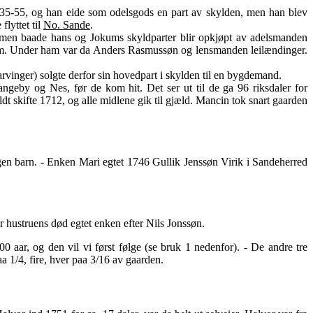
35-55, og han eide som odelsgods en part av skylden, men han blev
lyttet til
No. Sande
.
en baade hans og Jokums skyldparter blir opkjøpt av adelsmanden
Sem. Under ham var da Anders Rasmussøn og lensmanden leilændinger.
rvinger) solgte derfor sin hovedpart i skylden til en bygdemand.
angeby og Nes, før de kom hit. Det ser ut til de ga 96 riksdaler for
t skifte 1712, og alle midlene gik til gjæld. Mancin tok snart gaarden
gen barn. - Enken Mari egtet 1746 Gullik Jenssøn Virik i Sandeherred
r hustruens død egtet enken efter Nils Jonssøn.
00 aar, og den vil vi først følge (se bruk 1 nedenfor). - De andre tre
a 1/4, fire, hver paa 3/16 av gaarden.