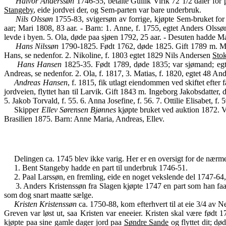
Halvor Anderssøn
1746-55, betalte Gullik Virik 72 1/2 daler for 
Stangeby
, eide jordvei der, og Sem-parten var bare underbruk.
Nils Olssøn
1755-83, svigersøn av forrige, kjøpte Sem-bruket for 
aar; Mari 1808, 83 aar. - Barn: 1. Anne, f. 1755, egtet Anders Olss
levde i byen. 5. Ola, døde paa sjøen 1792, 25 aar. - Desuten hadde 
Hans Nilssøn
1790-1825. Født 1762, døde 1825. Gift 1789 m. M
Hans, se nedenfor. 2. Nikoline, f. 1803 egtet 1829 Nils Andersen
Sto
Hans Hansen
1825-35. Født 1789, døde 1835; var sjømand; egtet
Andreas, se nedenfor. 2. Ola, f. 1817, 3. Matias, f. 1820, egtet 48 A
Andreas Hansen
, f. 1815, fik utlagt eiendommen ved skiftet efter
jordveien, flyttet han til Larvik. Gift 1843 m. Ingeborg Jakobsdatter,
5. Jakob Torvald, f. 55. 6. Anna Josefine, f. 56. 7. Ottilie Elisabet, f. 
Skipper
Ellev Sørensen Bjønnes
kjøpte bruket ved auktion 1872. 
Brasilien 1875. Barn: Anne Maria, Andreas, Ellev.
Delingen ca. 1745 blev ikke varig. Her er en oversigt for de nærme
1. Bent Stangeby hadde en part til underbruk 1746-51.
2. Paal Larssøn, en fremling, eide en noget vekslende del 1747-64,
3. Anders Kristenssøn fra Slagen kjøpte 1747 en part som han faa a
som dog snart maatte sælge.
Kristen Kristenssøn
ca. 1750-88, kom efterhvert til at eie 3/4 av
Greven var løst ut, saa Kristen var eneeier. Kristen skal være født
kjøpte paa sine gamle dager jord paa
Søndre Sande
og flyttet dit; dø