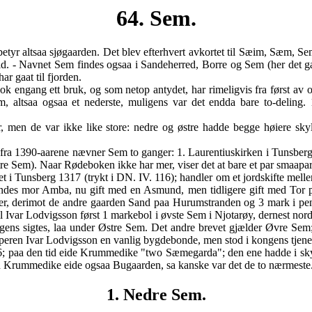
64. Sem.
 betyr altsaa sjøgaarden. Det blev efterhvert avkortet til Sæim, Sæm
 tid. - Navnet Sem findes ogsaa i Sandeherred, Borre og Sem (her det g
r gaat til fjorden.
ok engang ett bruk, og som netop antydet, har rimeligvis fra først av o
em, altsaa ogsaa et nederste, muligens var det endda bare to-deling
men de var ikke like store: nedre og østre hadde begge høiere skyld
fra 1390-aarene nævner Sem to ganger: 1. Laurentiuskirken i Tunsberg 
re Sem). Naar Rødeboken ikke har mer, viser det at bare et par smaapa
i Tunsberg 1317 (trykt i DN. IV. 116); handler om et jordskifte mell
des mor Amba, nu gift med en Asmund, men tidligere gift med Tor paa
er, derimot de andre gaarden Sand paa Hurumstranden og 3 mark i peng
 Ivar Lodvigsson først 1 markebol i øvste Sem i Njotarøy, dernest nordr
gens sigtes, laa under Østre Sem. Det andre brevet gjælder Øvre Sem;
peren Ivar Lodvigsson en vanlig bygdebonde, men stod i kongens tjenest
paa den tid eide Krummedike "two Sæmegarda"; den ene hadde i skyld
en Krummedike eide ogsaa Bugaarden, sa kanske var det de to nærmeste
1. Nedre Sem.