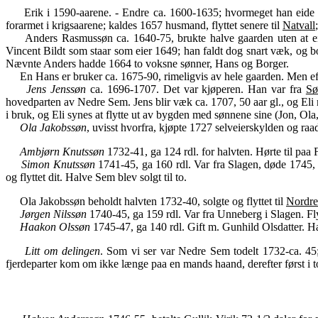
Erik i 1590-aarene. - Endre ca. 1600-1635; hvormeget han eide i 
forarmet i krigsaarene; kaldes 1657 husmand, flyttet senere til
Natvall
Anders Rasmussøn ca. 1640-75, brukte halve gaarden uten at eie
Vincent Bildt som staar som eier 1649; han faldt dog snart væk, o
Nævnte Anders hadde 1664 to voksne sønner, Hans og Borger.
En Hans er bruker ca. 1675-90, rimeligvis av hele gaarden. Men efter
Jens Jenssøn
ca. 1696-1707. Det var kjøperen. Han var fra
Sø
hovedparten av Nedre Sem. Jens blir væk ca. 1707, 50 aar gl., og Eli 
i bruk, og Eli synes at flytte ut av bygden med sønnene sine (Jon, Ola
Ola Jakobssøn
, uvisst hvorfra, kjøpte 1727 selveierskylden og raad
Ambjørn Knutssøn
1732-41, ga 124 rdl. for halvten. Hørte til paa 
Simon Knutssøn
1741-45, ga 160 rdl. Var fra Slagen, døde 1745, 
og flyttet dit. Halve Sem blev solgt til to.
Ola Jakobssøn beholdt halvten 1732-40, solgte og flyttet til
Nordre
Jørgen Nilssøn
1740-45, ga 159 rdl. Var fra Unneberg i Slagen. Flyt
Haakon Olssøn
1745-47, ga 140 rdl. Gift m. Gunhild Olsdatter. Haak
Litt om delingen
. Som vi ser var Nedre Sem todelt 1732-ca. 45; b
fjerdeparter kom om ikke længe paa en mands haand, derefter først i to,