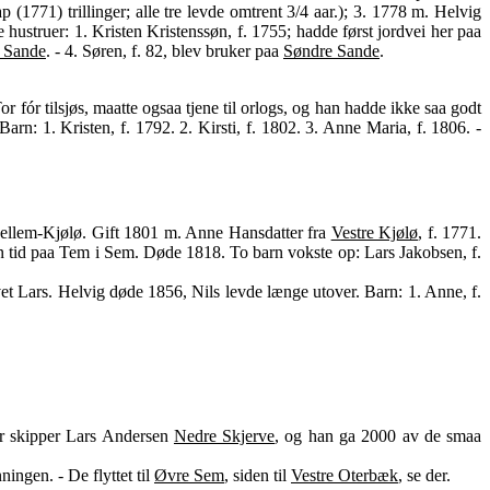
(1771) trillinger; alle tre levde omtrent 3/4 aar.); 3. 1778 m. Helvig
te hustruer: 1. Kristen Kristenssøn, f. 1755; hadde først jordvei her paa
 Sande
. - 4. Søren, f. 82, blev bruker paa
Søndre Sande
.
 fór tilsjøs, maatte ogsaa tjene til orlogs, og han hadde ikke saa godt
arn: 1. Kristen, f. 1792. 2. Kirsti, f. 1802. 3. Anne Maria, f. 1806. -
ellem-Kjølø. Gift 1801 m. Anne Hansdatter fra
Vestre Kjølø
, f. 1771.
n tid paa Tem i Sem. Døde 1818. To barn vokste op: Lars Jakobsen, f.
vet Lars. Helvig døde 1856, Nils levde længe utover. Barn: 1. Anne, f.
ar skipper Lars Andersen
Nedre Skjerve
, og han ga 2000 av de smaa
ingen. - De flyttet til
Øvre Sem
, siden til
Vestre Oterbæk
, se der.