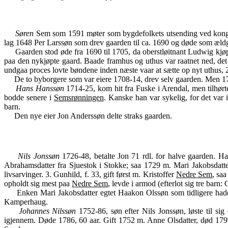
Søren
Sem som 1591 møter som bygdefolkets utsending ved kongehy
lag 1648 Per Larssøn som drev gaarden til ca. 1690 og døde som æ
Gaarden stod øde fra 1690 til 1705, da oberstløitnant Ludwig kjøpte
paa den nykjøpte gaard. Baade framhus og uthus var raatnet ned, det 
undgaa proces lovte bøndene inden næste vaar at sætte op nyt uthus, 25 
De to byborgere som var eiere 1708-14, drev selv gaarden. Men 1714 
Hans Hanssøn
1714-25, kom hit fra Fuske i Arendal, men tilhørt
bodde senere i
Semsrønningen
. Kanske han var sykelig, for det va
barn.
Den nye eier Jon Anderssøn delte straks gaarden.
Nils Jonssøn
1726-48, betalte Jon 71 rdl. for halve gaarden. H
Abrahamsdatter fra Sjuestok i Stokke; saa 1729 m. Mari Jakobsdatte
livsarvinger. 3. Gunhild, f. 33, gift først m. Kristoffer
Nedre Sem
, sa
opholdt sig mest paa
Nedre Sem
, levde i armod (efterlot sig tre barn:
Enken Mari Jakobsdatter egtet Haakon Olssøn som tidligere hadd
Kamperhaug.
Johannes Nilssøn
1752-86, søn efter Nils Jonssøn, løste til sig
igjennem. Døde 1786, 60 aar. Gift 1752 m. Anne Olsdatter, død 1799