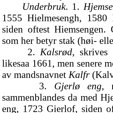
Underbruk
. 1.
Hjemse
1555 Hielmesengh, 1580 
siden oftest Hiemsengen.
som her betyr stak (høi- ell
2.
Kalsrød
, skrives
likesaa 1661, men senere m
av mandsnavnet
Kalfr
(Kalv
3.
Gjerlø eng
, 
sammenblandes da med Hjem
eng, 1723 Gierlof, siden o