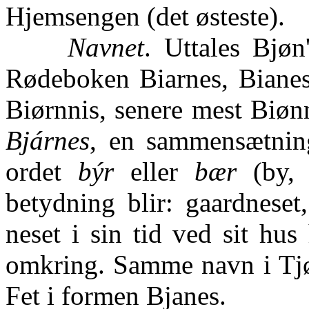
Hjemsengen (det østeste).
Navnet
. Uttales Bjøn
Rødeboken Biarnes, Bianes
Biørnnis, senere mest Biø
Bjárnes
, en sammensætni
ordet
býr
eller
bær
(by, 
betydning blir: gaardneset
neset i sin tid ved sit hus
omkring. Samme navn i Tjø
Fet i formen Bjanes.