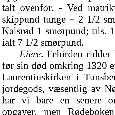
talt ovenfor. - Ved matri
skippund tunge + 2 1/2 sm
Kalsrød 1 smørpund; tils. 
ialt 7 1/2 smørpund.
Eiere
. Fehirden ridder 
før sin død omkring 1320 e
Laurentiuskirken i Tunsber
jordegods, væsentlig av Nøt
har vi bare en senere o
opgaver, men Rødeboken