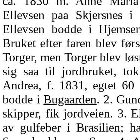
ca. 1830 m. Anne Maria E
Ellevsen paa Skjersnes i
Ellevsen bodde i Hjemse
Bruket efter faren blev fø
Torger, men Torger blev løst 
sig saa til jordbruket, t
Andrea, f. 1831, egtet 60
bodde i
Bugaarden
. 2. Gun
skipper, fik jordveien. 3. E
av gulfeber i Brasilien; 