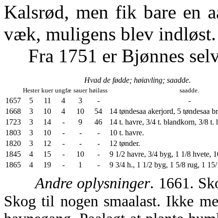
Kalsrød, men fik bare en aa
væk, muligens blev indløst.
Fra 1751 er Bjønnes selv
Hvad de fødde; høiavling; saadde.
Hester
kuer
ungfæ
sauer
høilass
saadde.
1657
5
11
4
3
-
-
1668
3
10
4
10
54
14 tøndesaa akerjord, 5 tøndesaa br
1723
3
14
-
9
46
14 t. havre, 3/4 t. blandkorn, 3/8 t. 
1803
3
10
-
-
-
10 t. havre.
1820
3
12
-
-
-
12 tønder.
1845
4
15
-
10
-
9 1/2 havre, 3/4 byg, 1 1/8 hvete, 1
1865
4
19
-
1
-
9 3/4 h., 1 1/2 byg, 1 5/8 rug, 1 15/
Andre oplysninger
. 1661. Sk
Skog til nogen smaalast. Ikke me