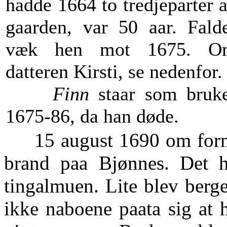
hadde 1664 to tredjeparter 
gaarden, var 50 aar. Fald
væk hen mot 1675. O
datteren Kirsti, se nedenfor.
Finn
staar som bruk
1675-86, da han døde.
15 august 1690 om formi
brand paa Bjønnes. Det h
tingalmuen. Lite blev berg
ikke naboene paata sig at 