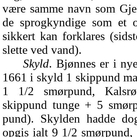
være samme navn som Gjerla
de sprogkyndige som et 
sikkert kan forklares (sids
slette ved vand).
Skyld
. Bjønnes er i ny
1661 i skyld 1 skippund ma
1 1/2 smørpund, Kalsr
skippund tunge + 5 smørp
pund). Skylden hadde dog 
opgis ialt 9 1/2 smørpund,