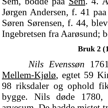
Sem, bodde paa
Sem
. 4. 
Jørgen Andersen, f. 41 pa
Søren Sørensen, f. 44, blev
Ingebretsen fra Aarøsund; 
Bruk 2 (
Nils Evenssøn
1761-
Mellem-Kjølø
, egtet 59 Ki
98 riksdaler og ophold fi
bygge. Nils døde 1780, 
arvesum. De hadde mistet tre