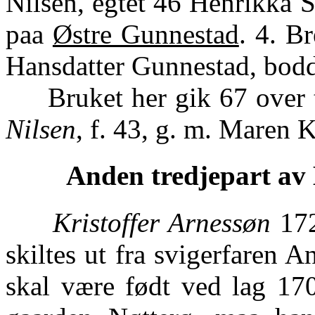
Nilsen, egtet 46 Henrikka 
paa
Østre Gunnestad
. 4. B
Hansdatter Gunnestad, bod
Bruket her gik 67 over t
Nilsen
, f. 43, g. m. Maren 
Anden tredjepart av 
Kristoffer Arnessøn
172
skiltes ut fra svigerfaren 
skal være født ved lag 17