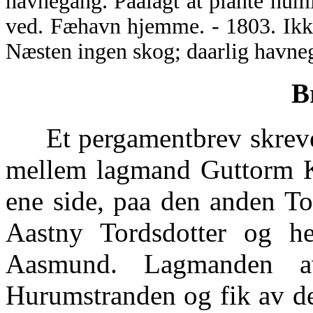
havnegang. Paalagt at plante huml
ved. Fæhavn hjemme. - 1803. Ikke
Næsten ingen skog; daarlig havneg
B
Et pergamentbrev skrevet 
mellem lagmand Guttorm K
ene side, paa den anden T
Aastny Tordsdotter og 
Aasmund. Lagmanden a
Hurumstranden og fik av de