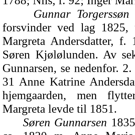
1788; Nils, f. 92; Inger Mari
Gunnar Torgerssøn
1
forsvinder ved lag 1825, 
Margreta Andersdatter, f.
Søren Kjølølunden. Av sek
Gunnarsen, se nedenfor. 2.
31 Anne Katrine Andersdat
hjemgaarden, men flytt
Margreta levde til 1851.
Søren Gunnarsen
1835-