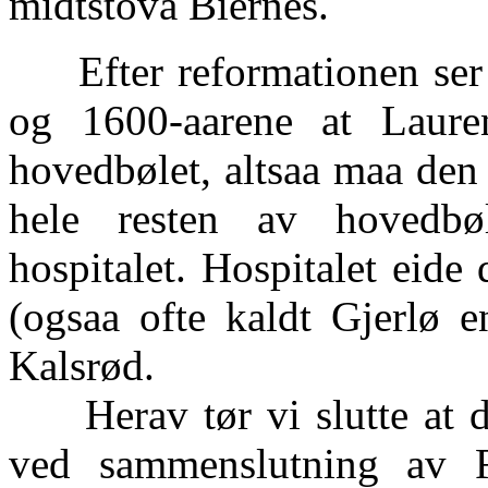
midtstova Biernes.
Efter reformationen ser v
og 1600-aarene at Laure
hovedbølet, altsaa maa den 
hele resten av hovedbøle
hospitalet. Hospitalet eid
(ogsaa ofte kaldt Gjerlø e
Kalsrød.
Herav tør vi slutte at de
ved sammenslutning av R