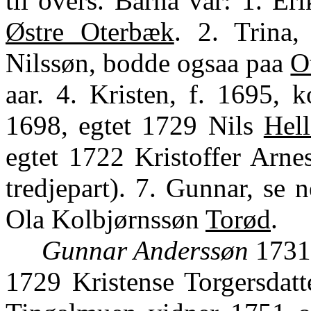
til overs. Barna var: 1. E
Østre Oterbæk
. 2. Trina,
Nilssøn, bodde ogsaa paa
O
aar. 4. Kristen, f. 1695, 
1698, egtet 1729 Nils
Hell
egtet 1722 Kristoffer Arne
tredjepart). 7. Gunnar, se n
Ola Kolbjørnssøn
Torød
.
Gunnar Anderssøn
1731-
1729 Kristense Torgersdat