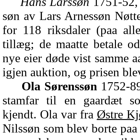
Hans Larssøn
1751-52, 
søn av Lars Arnessøn Nøtte
for 118 riksdaler (paa al
tillæg; de maatte betale o
nye eier døde vist samme aa
igjen auktion, og prisen ble
Ola Sørenssøn
1752-89,
stamfar til en gaardæt s
kjendt. Ola var fra
Østre Kj
Nilssøn som blev borte paa