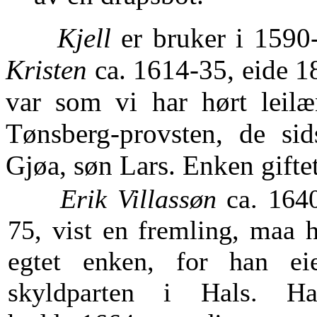
Kjell
er bruker i 1590
Kristen
ca. 1614-35, eide 1
var som vi har hørt leilæ
Tønsberg-provsten, de si
Gjøa, søn Lars. Enken giftet
Erik Villassøn
ca. 164
75, vist en fremling, maa 
egtet enken, for han ei
skyldparten i Hals. H