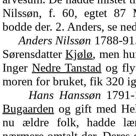
Nilssøn, f. 60, egtet 87 
bodde der. 2. Anders, se ned
Anders Nilssøn
1788-91.
Sørensdatter
Kjølø
, men hu
Inger
Nedre Tanstad
og fly
moren for bruket, fik 320 ig
Hans Hanssøn
1791-1
Bugaarden
og gift med Hel
nu ældre folk, hadde 
nærmere omtalt der. Deres 