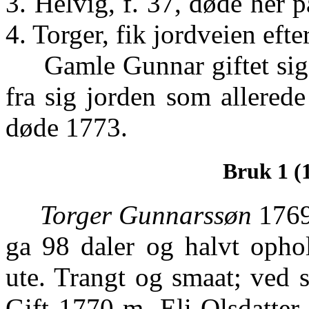
3. Helvig, f. 37, døde her 
4. Torger, fik jordveien efte
Gamle Gunnar giftet sig i
fra sig jorden som allerede
døde 1773.
Bruk 1 (
Torger Gunnarssøn
1769-
ga 98 daler og halvt opho
ute. Trangt og smaat; ved s
Gift 1770 m. Eli Olsdatter