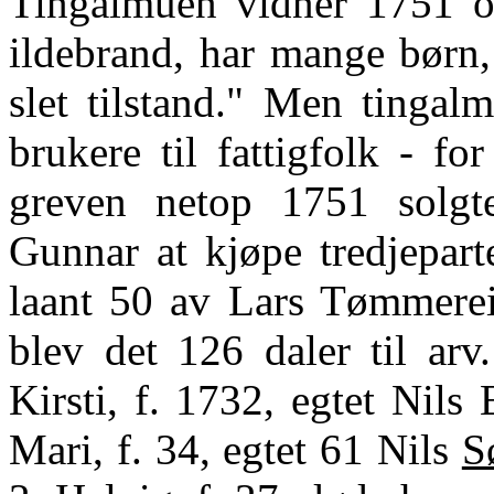
Tingalmuen vidner 1751 o
ildebrand, har mange børn,
slet tilstand." Men tingal
brukere til fattigfolk - f
greven netop 1751 solgt
Gunnar at kjøpe tredjepart
laant 50 av Lars Tømmereik
blev det 126 daler til arv
Kirsti, f. 1732, egtet Nils
Mari, f. 34, egtet 61 Nils
S