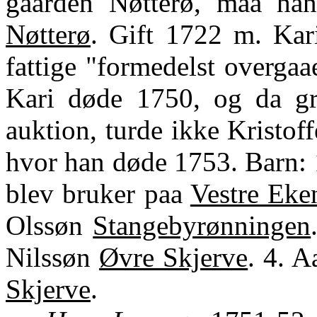
gaarden Nøtterø, maa han
Nøtterø
. Gift 1722 m. Kar
fattige "formedelst overgaa
Kari døde 1750, og da grev
auktion, turde ikke Kristoff
hvor han døde 1753. Barn: 1
blev bruker paa
Vestre Eke
Olssøn
Stangebyrønningen
Nilssøn
Øvre Skjerve
. 4. A
Skjerve
.