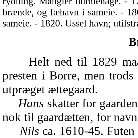
rydning. Mangler humlehage. - 1
brænde, og fæhavn i sameie. - 18
sameie. - 1820. Ussel havn; utilstr
B
Helt ned til 1829 maatt
presten i Borre, men trods
utpræget ættegaard.
Hans
skatter for gaarde
nok til gaardætten, for nav
Nils
ca. 1610-45. Futen f