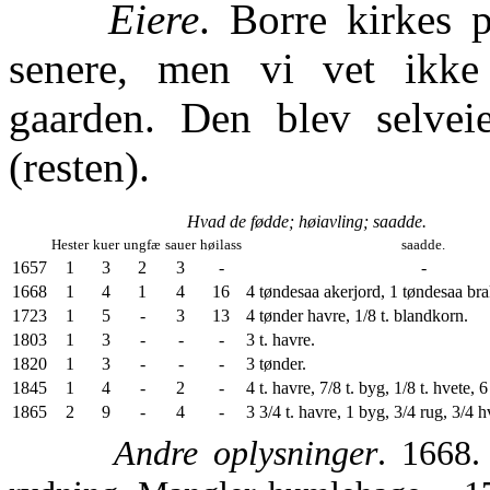
Eiere
. Borre kirkes 
senere, men vi vet ikke 
gaarden. Den blev selvei
(resten).
Hvad de fødde; høiavling; saadde.
Hester
kuer
ungfæ
sauer
høilass
saadde.
1657
1
3
2
3
-
-
1668
1
4
1
4
16
4 tøndesaa akerjord, 1 tøndesaa bra
1723
1
5
-
3
13
4 tønder havre, 1/8 t. blandkorn.
1803
1
3
-
-
-
3 t. havre.
1820
1
3
-
-
-
3 tønder.
1845
1
4
-
2
-
4 t. havre, 7/8 t. byg, 1/8 t. hvete, 6 
1865
2
9
-
4
-
3 3/4 t. havre, 1 byg, 3/4 rug, 3/4 hv
Andre oplysninger
. 1668.