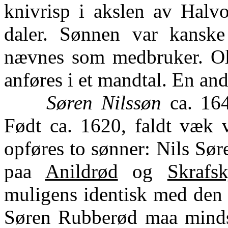
knivrisp i akslen av Halvo
daler. Sønnen var kansk
nævnes som medbruker. Ola
anføres i et mandtal. En and
Søren Nilssøn
ca. 164
Født ca. 1620, faldt væk 
opføres to sønner: Nils Sør
paa
Anildrød
og
Skrafsk
muligens identisk med den
Søren Rubberød maa mindst