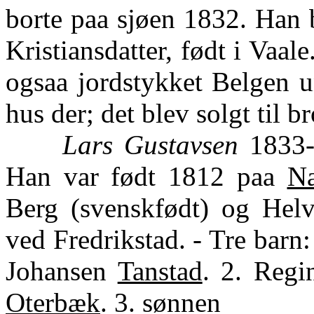
borte paa sjøen 1832. Han 
Kristiansdatter, født i Vaal
ogsaa jordstykket Belgen 
hus der; det blev solgt til b
Lars Gustavsen
1833-5
Han var født 1812 paa
Na
Berg (svenskfødt) og Hel
ved Fredrikstad. - Tre barn:
Johansen
Tanstad
. 2. Regi
Oterbæk
. 3. sønnen