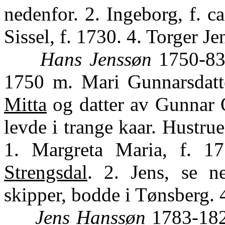
nedenfor. 2. Ingeborg, f. c
Sissel, f. 1730. 4. Torger Je
Hans Jenssøn
1750-83,
1750 m. Mari Gunnarsdatte
Mitta
og datter av Gunnar O
levde i trange kaar. Hustr
1. Margreta Maria, f. 1
Strengsdal
. 2. Jens, se n
skipper, bodde i Tønsberg. 4
Jens Hanssøn
1783-1828