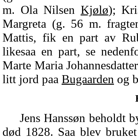
m. Ola Nilsen
Kjølø
); Kr
Margreta (g. 56 m. frag
Mattis, fik en part av Ru
likesaa en part, se nedenf
Marte Maria Johannesdatter
litt jord paa
Bugaarden
og b
Jens Hanssøn beholdt bygs
død 1828. Saa blev bruket 