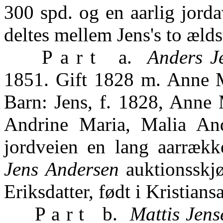
300 spd. og en aarlig jorda
deltes mellem Jens's to ælds
P a r t a.
Anders J
1851. Gift 1828 m. Anne Ma
Barn: Jens, f. 1828, Anne 
Andrine Maria, Malia An
jordveien en lang aarrækk
Jens Andersen
auktionsskj
Eriksdatter, født i Kristians
P a r t b.
Mattis Jens