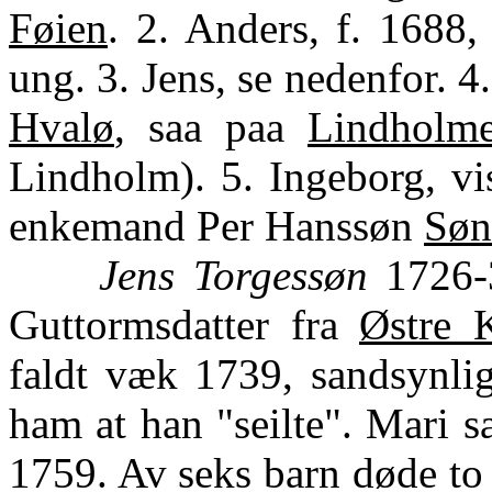
Føien
. 2. Anders, f. 1688
ung. 3. Jens, se nedenfor. 4
Hvalø
, saa paa
Lindholm
Lindholm). 5. Ingeborg, vi
enkemand Per Hanssøn
Søn
Jens Torgessøn
1726-3
Guttormsdatter fra
Østre 
faldt væk 1739, sandsynlig
ham at han "seilte". Mari s
1759. Av seks barn døde to 