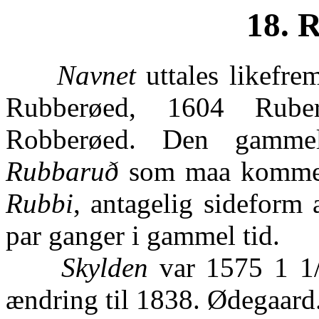
18. 
Navnet
uttales likefre
Rubberøed, 1604 Rube
Robberøed. Den gamme
Rubbaruð
som maa komme a
Rubbi
, antagelig sideform
par ganger i gammel tid.
Skylden
var 1575 1 1/
ændring til 1838. Ødegaard