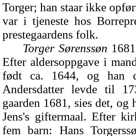
Torger; han staar ikke opfør
var i tjeneste hos Borrep
prestegaardens folk.
Torger Sørenssøn
1681-
Efter aldersoppgave i man
født ca. 1644, og han 
Andersdatter levde til 1
gaarden 1681, sies det, og 
Jens's giftermaal. Efter k
fem barn: Hans Torgerss