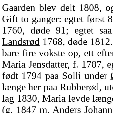
Gaarden blev delt 1808, og
Gift to ganger: egtet først
1760, døde 91; egtet saa 
Landsrød
1768, døde 1812. 
bare fire vokste op, ett efter
Maria Jensdatter, f. 1787, 
født 1794 paa Solli under
længe her paa Rubberød, ute
lag 1830, Maria levde læng
(g. 1847 m. Anders Johan