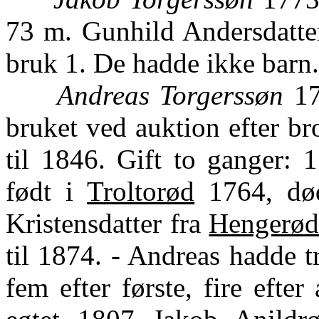
73 m. Gunhild Andersdatter
bruk 1. De hadde ikke barn
Andreas Torgerssøn
17
bruket ved auktion efter b
til 1846. Gift to ganger: 
født i
Troltorød
1764, død
Kristensdatter fra
Hengerø
til 1874. - Andreas hadde t
fem efter første, fire efte