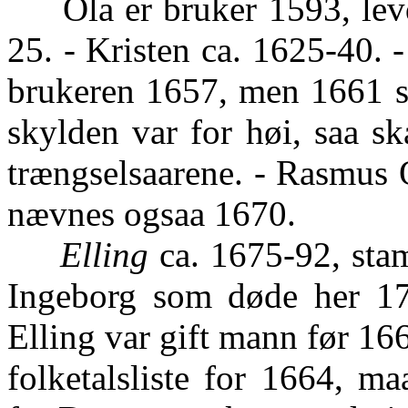
Ola er bruker 1593, levd
25. - Kristen ca. 1625-40. -
brukeren 1657, men 1661 st
skylden var for høi, saa sk
trængselsaarene. - Rasmus 
nævnes ogsaa 1670.
Elling
ca. 1675-92, stam
Ingeborg som døde her 17
Elling var gift mann før 16
folketalsliste for 1664, m