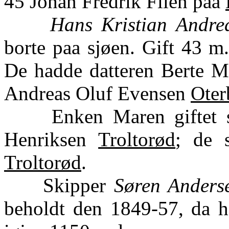
45 Johan Fredrik Filèn paa
Hans Kristian Andre
borte paa sjøen. Gift 43 m
De hadde datteren Berte M
Andreas Oluf Evensen
Ote
Enken Maren giftet si
Henriksen
Troltorød
; de s
Troltorød
.
Skipper
Søren Anders
beholdt den 1849-57, da ha