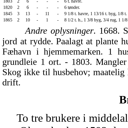
1803
2
6
-
-
-
6 t. havre.
1820
2
6
-
-
-
6 tønder.
1845
3
13
-
11
-
9 1/8 t. havre, 1 13/16 t. byg, 1/8 t. 
1865
2
10
-
1
-
8 1/2 t. h., 1 3/8 byg, 3/4 rug, 1 1/8 
Andre oplysninger
. 1668. 
jord at rydde. Paalagt at plante h
Fæhavn i hjemmemarken. 1 husm
grundleie 1 ort. - 1803. Mangle
Skog ikke til husbehov; maatelig
drift.
B
To tre brukere i middelald