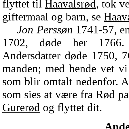
flyttet til
Haavalsrød
, tok v
giftermaal og barn, se
Haav
Jon Perssøn
1741-57, en
1702, døde her 1766.
Andersdatter døde 1750, 76
manden; med hende vet vi 
som blir omtalt nedenfor. 
som sies at være fra Rød p
Gurerød
og flyttet dit.
Ande