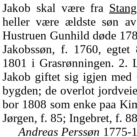
Jakob skal være fra
Stang
heller være ældste søn av
Hustruen Gunhild døde 1784
Jakobssøn, f. 1760, egtet
1801 i Grasrønningen. 2. L
Jakob giftet sig igjen med 
bygden; de overlot jordveie
bor 1808 som enke paa Kime
Jørgen, f. 85; Ingebret, f. 
Andreas Perssøn
1775-18