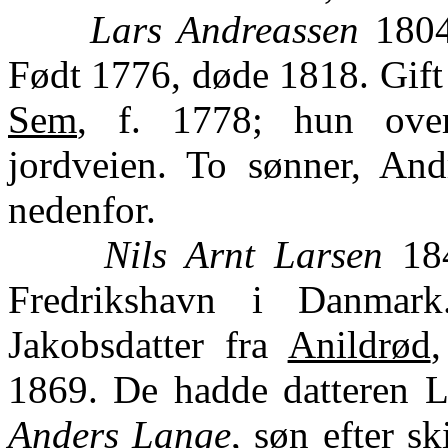
Lars Andreassen
1804-
Født 1776, døde 1818. Gift
Sem
, f. 1778; hun over
jordveien. To sønner, And
nedenfor.
Nils Arnt Larsen
184
Fredrikshavn i Danmar
Jakobsdatter fra
Anildrød
1869. De hadde datteren Le
Anders Lange
, søn efter s