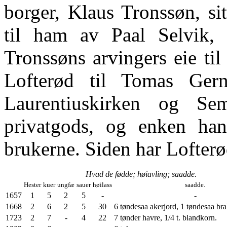
borger, Klaus Tronssøn, si
til ham av Paal Selvik,
Tronssøns arvingers eie til
Lofterød til Tomas Gern
Laurentiuskirken og S
privatgods, og enken han
brukerne. Siden har Lofterø
Hvad de fødde; høiavling; saadde.
Hester
kuer
ungfæ
sauer
høilass
saadde.
1657
1
5
2
5
-
-
1668
2
6
2
5
30
6 tøndesaa akerjord, 1 tøndesaa bra
1723
2
7
-
4
22
7 tønder havre, 1/4 t. blandkorn.