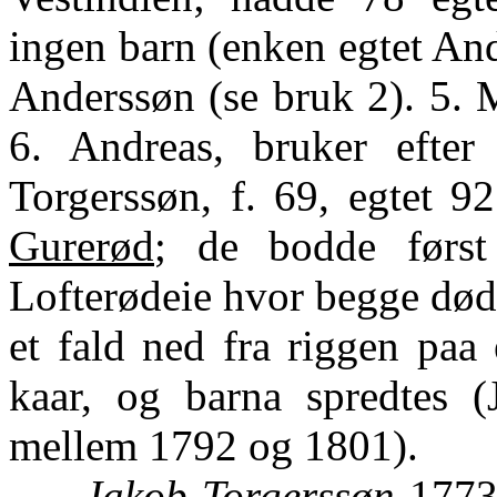
ingen barn (enken egtet An
Anderssøn (se bruk 2). 5. M
6. Andreas, bruker efter
Torgerssøn, f. 69, egtet 9
Gurerød
; de bodde førs
Lofterødeie hvor begge døde
et fald ned fra riggen paa
kaar, og barna spredtes (
mellem 1792 og 1801).
Jakob Torgerssøn
1773-