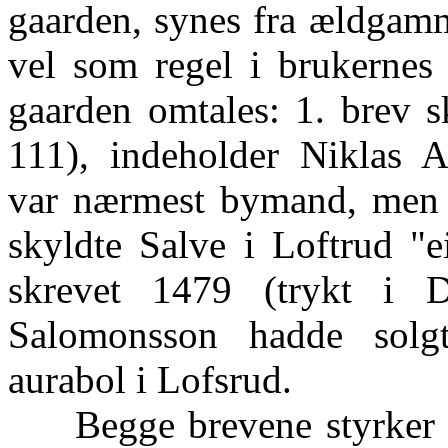
gaarden, synes fra ældgamm
vel som regel i brukernes 
gaarden omtales: 1. brev s
111), indeholder Niklas A
var nærmest bymand, men ha
skyldte Salve i Loftrud "e
skrevet 1479 (trykt i 
Salomonsson hadde solgt
aurabol i Lofsrud.
Begge brevene styrker an