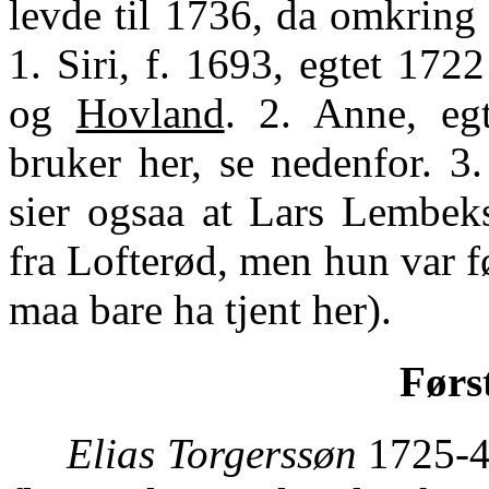
levde til 1736, da omkring
1. Siri, f. 1693, egtet 17
og
Hovland
. 2. Anne, eg
bruker her, se nedenfor. 3
sier ogsaa at Lars Lembe
fra Lofterød, men hun var f
maa bare ha tjent her).
Førs
Elias Torgerssøn
1725-41