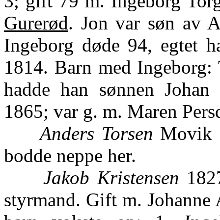
3; gift 79 m. Ingeborg Torg
Gurerød
. Jon var søn av 
Ingeborg døde 94, egtet h
1814. Barn med Ingeborg: 
hadde han sønnen Johan 
1865; var g. m. Maren Persd
Anders Torsen
Movik k
bodde neppe her.
Jakob Kristensen
1827
styrmand. Gift m. Johanne 