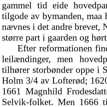
gammel tid eide hovedpa
tilgode av bymanden, maa h
nævnes i det andre brevet, N
større part i gaarden og hørt
Efter reformationen find
leilændinger, men hovedp
tilhører storbønder oppe i
Holm 3/4 av Lofterød; 1620
1661 Magnhild Frodesdatte
Selvik-folket. Men 1666 t