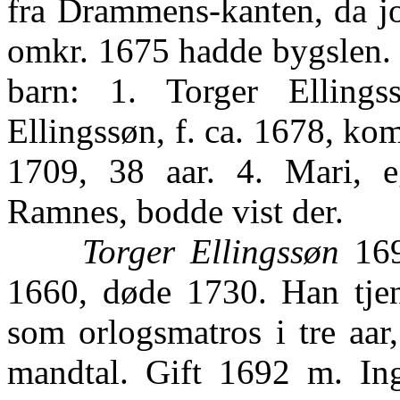
fra Drammens-kanten, da jo
omkr. 1675 hadde bygslen. -
barn: 1. Torger Ellings
Ellingssøn, f. ca. 1678, kom
1709, 38 aar. 4. Mari, e
Ramnes, bodde vist der.
Torger Ellingssøn
169
1660, døde 1730. Han tjent
som orlogsmatros i tre aar,
mandtal. Gift 1692 m. In