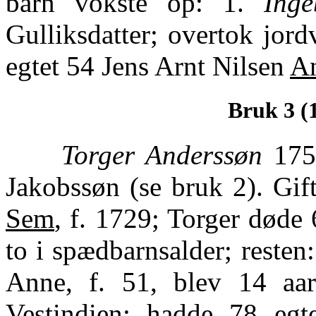
barn vokste op: 1.
Inge
Gulliksdatter; overtok jord
egtet 54 Jens Arnt Nilsen
An
Bruk 3 (
Torger Anderssøn
1751
Jakobssøn (se bruk 2). Gif
Sem
, f. 1729; Torger døde
to i spædbarnsalder; resten:
Anne, f. 51, blev 14 aar
Vestindien; hadde 78 egt