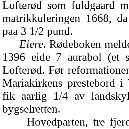
Lofterød som fuldgaard me
matrikkuleringen 1668, da
paa 3 1/2 pund.
Eiere
. Rødeboken melde
1396 eide 7 aurabol (et s
Lofterød. Før reformationen
Mariakirkens prestebord i 
fik aarlig 1/4 av landsk
bygselretten.
Hovedparten, tre fjerded