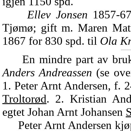
igjen 1150 spd.
Ellev Jonsen
1857-67,
Tjømø; gift m. Maren Matti
1867 for 830 spd. til
Ola Kr
En mindre part av bruket
Anders Andreassen
(se ove
1. Peter Arnt Andersen, f. 
Troltorød
. 2. Kristian An
egtet Johan Arnt Johansen
S
Peter Arnt Andersen kjøpte