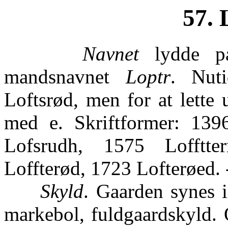
57. 
Navnet
lydde p
mandsnavnet
Loptr
. Nut
Loftsrød, men for at lette 
med e. Skriftformer: 139
Lofsrudh, 1575 Lofftte
Loffterød, 1723 Lofterøed.
Skyld
. Gaarden synes i
markebol, fuldgaardskyld. 