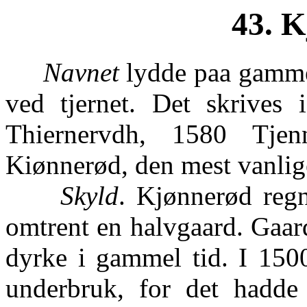
43. K
Navnet
lydde paa gamm
ved tjernet. Det skrives
Thiernervdh, 1580 Tje
Kiønnerød, den mest vanlige
Skyld
. Kjønnerød regn
omtrent en halvgaard. Gaarde
dyrke i gammel tid. I 1500
underbruk, for det hadd