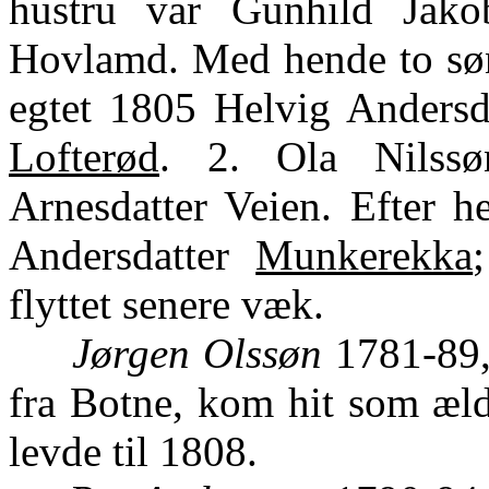
hustru var Gunhild Jako
Hovlamd. Med hende to sønn
egtet 1805 Helvig Andersd
Lofterød
. 2. Ola Nilss
Arnesdatter Veien. Efter 
Andersdatter
Munkerekka
flyttet senere væk.
Jørgen Olssøn
1781-89, 
fra Botne, kom hit som æl
levde til 1808.