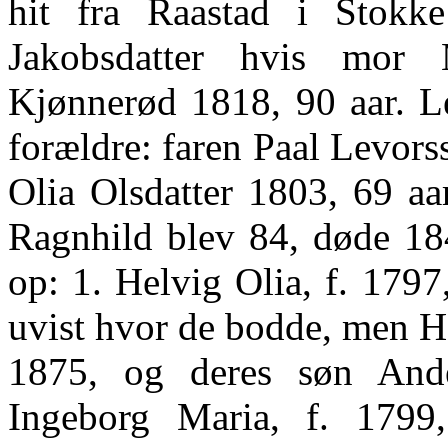
hit fra Raastad i Stokk
Jakobsdatter hvis mor 
Kjønnerød 1818, 90 aar. L
forældre: faren Paal Levor
Olia Olsdatter 1803, 69 aa
Ragnhild blev 84, døde 184
op: 1. Helvig Olia, f. 1797
uvist hvor de bodde, men H
1875, og deres søn Ande
Ingeborg Maria, f. 1799