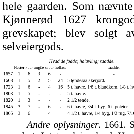
hele gaarden. Som nævnte 
Kjønnerød 1627 krongo
grevskapet; blev solgt a
selveiergods.
Hvad de fødde; høiavling; saadde.
Hester
kuer
ungfæ
sauer
høilass
saadde.
1657
1
6
3
6
-
-
1668
1
5
2
5
24
5 tøndesaa akerjord.
1723
1
6
-
4
16
5 t. havre, 1/8 t. blandkorn, 1/8 t. h
1803
1
5
-
-
-
5 t. havre.
1820
1
3
-
-
-
2 1/2 tønde.
1845
3
7
-
6
-
6 t. havre, 3/4 t. byg, 6 t. poteter.
1865
3
6
-
4
-
4 1/2 t. havre, 1/4 byg, 1/2 rug, 7/16
Andre oplysninger
. 1661. S