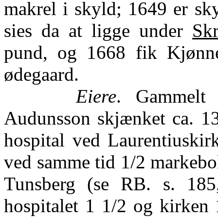
makrel i skyld; 1649 er s
sies da at ligge under
Skr
pund, og 1668 fik Kjønn
ødegaard.
Eiere
. Gammelt 
Audunsson skjænket ca. 132
hospital ved Laurentiuskir
ved samme tid 1/2 markebol
Tunsberg (se RB. s. 185
hospitalet 1 1/2 og kirken