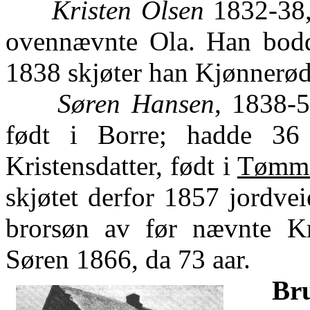
Kristen Olsen
1832-38,
ovennævnte Ola. Han bodd
1838 skjøter han Kjønnerødp
Søren Hansen
, 1838-
født i Borre; hadde 36 e
Kristensdatter, født i
Tømme
skjøtet derfor 1857 jordvei
brorsøn av før nævnte Kr
Søren 1866, da 73 aar.
Bru