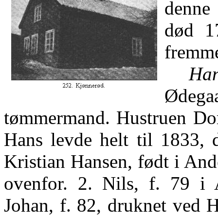
denne 
død 1
fremme
Han
Ødega
tømmermand. Hustruen Dort
Hans levde helt til 1833, 
Kristian Hansen, født i An
ovenfor. 2. Nils, f. 79 
Johan, f. 82, druknet ved He