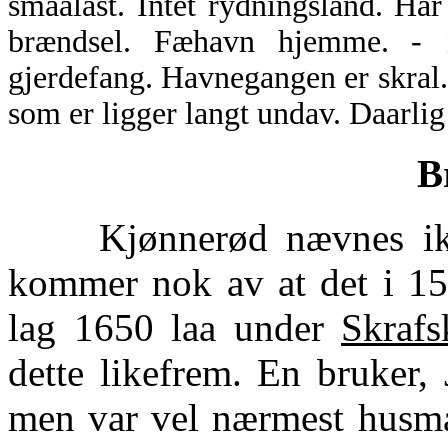
smaalast. Intet rydningsland. Ha
brændsel. Fæhavn hjemme. - 
gjerdefang. Havnegangen er skral.
som er ligger langt undav. Daarli
B
Kjønnerød nævnes ikke 
kommer nok av at det i 150
lag 1650 laa under
Skrafs
dette likefrem. En bruker,
men var vel nærmest husma