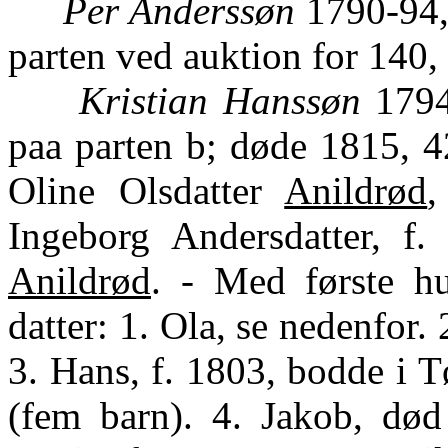
Per Anderssøn
1790-94, 
parten ved auktion for 140, 
Kristian Hanssøn
1794
paa parten b; døde 1815, 4
Oline Olsdatter
Anildrød
,
Ingeborg Andersdatter, f.
Anildrød
. - Med første hu
datter: 1. Ola, se nedenfor.
3. Hans, f. 1803, bodde i 
(fem barn). 4. Jakob, død 