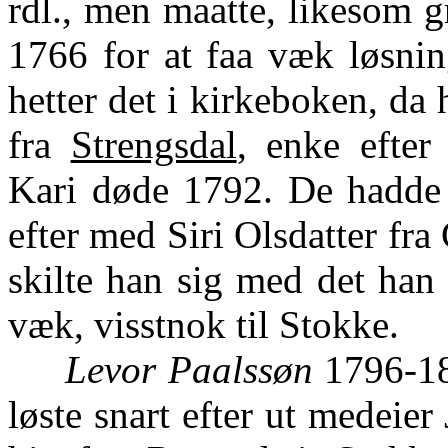
rdl., men maatte, likesom gr
1766 for at faa væk løsnin
hetter det i kirkeboken, da
fra
Strengsdal
, enke efte
Kari døde 1792. De hadde i
efter med Siri Olsdatter fra
skilte han sig med det han 
væk, visstnok til Stokke.
Levor Paalssøn
1796-184
løste snart efter ut medei