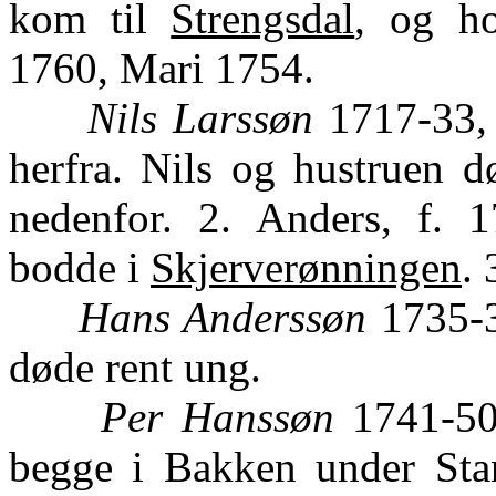
kom til
Strengsdal
, og h
1760, Mari 1754.
Nils Larssøn
1717-33, 
herfra. Nils og hustruen d
nedenfor. 2. Anders, f. 1
bodde i
Skjerverønningen
. 
Hans Anderssøn
1735-38
døde rent ung.
Per Hanssøn
1741-50,
begge i Bakken under St