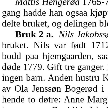
Mattis Hengerød
1765-7
gang hadde han ogsaa kjøpt
delte bruket, og delingen bl
Bruk 2 a.
Nils Jakobss
bruket. Nils var født 17
bodd paa hjemgaarden, s
døde 1779. Gift tre ganger.
ingen barn. Anden hustru Ki
av Ola Jenssøn Bogerød i
hende to døtre: Anne Margre