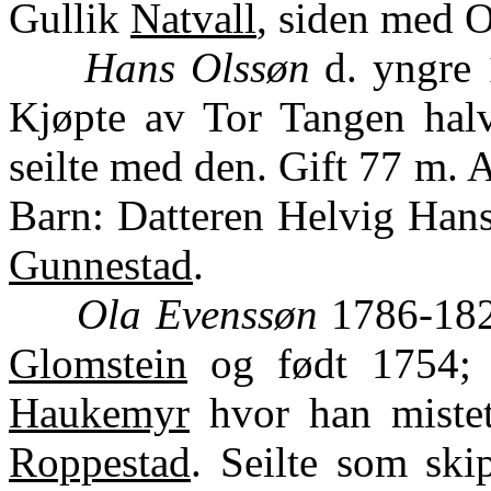
Gullik
Natvall
, siden med 
Hans Olssøn
d. yngre 
Kjøpte av Tor Tangen hal
seilte med den. Gift 77 m. 
Barn: Datteren Helvig Hansd
Gunnestad
.
Ola Evenssøn
1786-1824
Glomstein
og født 1754; 
Haukemyr
hvor han mistet
Roppestad
. Seilte som ski