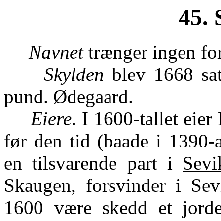
45. 
Navnet
trænger ingen for
Skylden
blev 1668 sat 
pund. Ødegaard.
Eiere
. I 1600-tallet eie
før den tid (baade i 1390-
en tilsvarende part i
Sevi
Skaugen, forsvinder i Se
1600 være skedd et jordeb