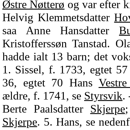
Østre Nøtterø
og var efter k
Helvig Klemmetsdatter
Ho
saa Anne Hansdatter
Bu
Kristofferssøn Tanstad. O
hadde ialt 13 barn; det voks
1. Sissel, f. 1733, egtet 5
36, egtet 70 Hans
Vestre
ældre, f. 1741, se
Styrsvik
.
Berte Paalsdatter
Skjerpe
Skjerpe
. 5. Hans, se nedenf