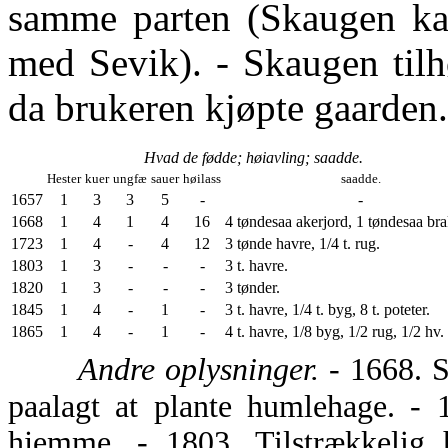
samme parten (Skaugen ka
med Sevik). - Skaugen tilh
da brukeren kjøpte gaarden.
Hvad de fødde; høiavling; saadde.
Hester
kuer
ungfæ
sauer
høilass
saadde.
1657
1
3
3
5
-
-
1668
1
4
1
4
16
4 tøndesaa akerjord, 1 tøndesaa bra
1723
1
4
-
4
12
3 tønde havre, 1/4 t. rug.
1803
1
3
-
-
-
3 t. havre.
1820
1
3
-
-
-
3 tønder.
1845
1
4
-
1
-
3 t. havre, 1/4 t. byg, 8 t. poteter.
1865
1
4
-
1
-
4 t. havre, 1/8 byg, 1/2 rug, 1/2 hv. 
Andre oplysninger.
- 1668. Sk
paalagt at plante humlehage. - 
hjemme. - 1803. Tilstrækkelig