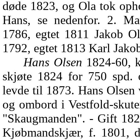
døde 1823, og Ola tok ophol
Hans, se nedenfor. 2. Mare
1786, egtet 1811 Jakob O
1792, egtet 1813 Karl Jak
Hans Olsen
1824-60, k
skjøte 1824 for 750 spd. o
levde til 1873. Hans Olsen 
og ombord i Vestfold-skute
"Skaugmanden". - Gift 1821
Kjøbmandskjær, f. 1801, d