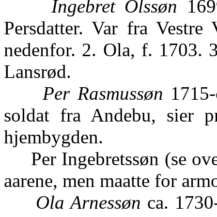
Ingebret Olssøn
1699
Persdatter. Var fra Vestre
nedenfor. 2. Ola, f. 1703. 
Lansrød.
Per Rasmussøn
1715-c
soldat fra Andebu, sier pr
hjembygden.
Per Ingebretssøn (se oven
aarene, men maatte for armo
Ola Arnessøn
ca. 1730-